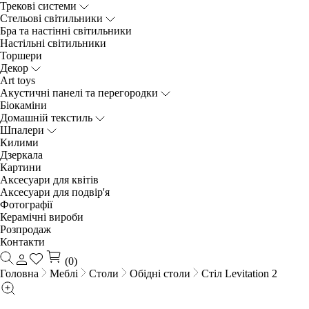
Трекові системи
Cтельові світильники
Бра та настінні світильники
Настільні світильники
Торшери
Декор
Art toys
Акустичні панелі та перегородки
Біокаміни
Домашній текстиль
Шпалери
Килими
Дзеркала
Картини
Аксесуари для квітів
Аксесуари для подвір'я
Фотографії
Керамічні вироби
Розпродаж
Контакти
(0)
Головна
Меблі
Столи
Обідні столи
Стіл Levitation 2