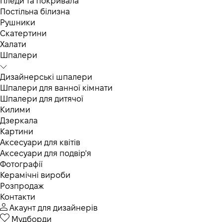
Пледи та покривала
Постільна білизна
Рушники
Скатертини
Халати
Шпалери
Дизайнерські шпалери
Шпалери для ванної кімнати
Шпалери для дитячої
Килими
Дзеркала
Картини
Аксесуари для квітів
Аксесуари для подвір'я
Фотографії
Керамічні вироби
Розпродаж
Контакти
Акаунт для дизайнерів
Мудборди