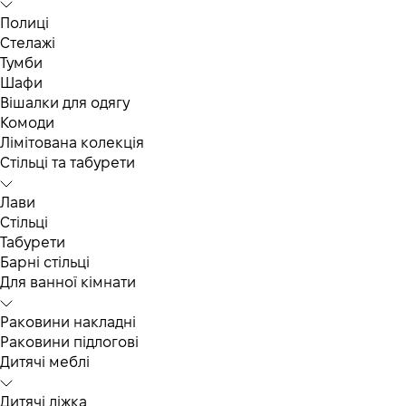
Полиці
Стелажі
Тумби
Шафи
Вішалки для одягу
Комоди
Лімітована колекція
Стільці та табурети
Лави
Стільці
Табурети
Барні стільці
Для ванної кімнати
Раковини накладні
Раковини підлогові
Дитячі меблі
Дитячі ліжка