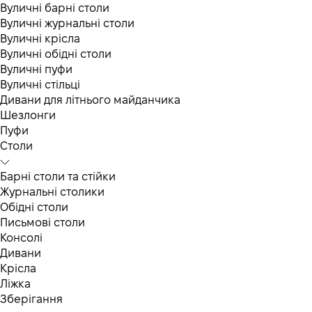
Вуличні барні столи
Вуличні журнальні столи
Вуличні крісла
Вуличні обідні столи
Вуличні пуфи
Вуличні стільці
Дивани для літнього майданчика
Шезлонги
Пуфи
Столи
Барні столи та стійки
Журнальні столики
Обідні столи
Письмові столи
Консолі
Дивани
Крісла
Ліжка
Зберігання