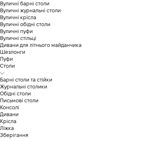
Вуличні барні столи
Вуличні журнальні столи
Вуличні крісла
Вуличні обідні столи
Вуличні пуфи
Вуличні стільці
Дивани для літнього майданчика
Шезлонги
Пуфи
Столи
Барні столи та стійки
Журнальні столики
Обідні столи
Письмові столи
Консолі
Дивани
Крісла
Ліжка
Зберігання