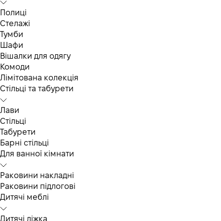
Полиці
Стелажі
Тумби
Шафи
Вішалки для одягу
Комоди
Лімітована колекція
Стільці та табурети
Лави
Стільці
Табурети
Барні стільці
Для ванної кімнати
Раковини накладні
Раковини підлогові
Дитячі меблі
Дитячі ліжка