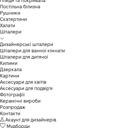
Пледи та покривала
Постільна білизна
Рушники
Скатертини
Халати
Шпалери
Дизайнерські шпалери
Шпалери для ванної кімнати
Шпалери для дитячої
Килими
Дзеркала
Картини
Аксесуари для квітів
Аксесуари для подвір'я
Фотографії
Керамічні вироби
Розпродаж
Контакти
Акаунт для дизайнерів
Мудборди