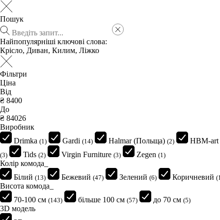
Пошук
Найпопулярніші ключові слова:
Крісло
,
Диван
,
Килим
,
Ліжко
Фільтри
Ціна
Від
₴
До
₴
Виробник
Drimka
Gardi
Halmar (Польща)
HBM-art
(1)
(14)
(2)
Tids
Virgin Furniture
Zegen
(3)
(2)
(3)
(1)
Колір комода_
Білий
Бежевий
Зелений
Коричневий
(13)
(47)
(6)
(
Висота комода_
70-100 см
більше 100 см
до 70 см
(143)
(57)
(5)
3D модель