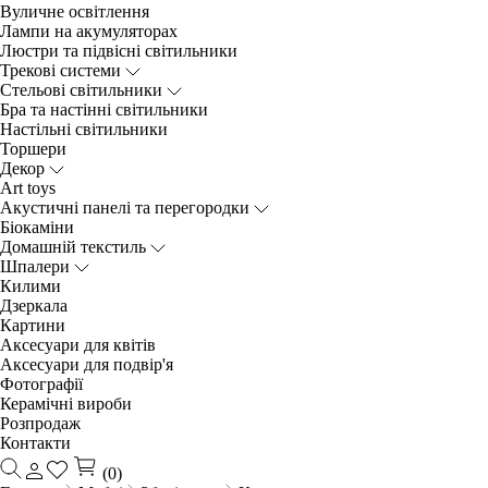
Вуличне освітлення
Лампи на акумуляторах
Люстри та підвісні світильники
Трекові системи
Cтельові світильники
Бра та настінні світильники
Настільні світильники
Торшери
Декор
Art toys
Акустичні панелі та перегородки
Біокаміни
Домашній текстиль
Шпалери
Килими
Дзеркала
Картини
Аксесуари для квітів
Аксесуари для подвір'я
Фотографії
Керамічні вироби
Розпродаж
Контакти
(0)