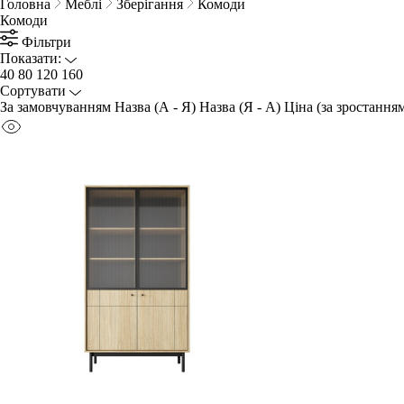
Головна
Меблі
Зберігання
Комоди
Комоди
Фільтри
Показати:
40
80
120
160
Сортувати
За замовчуванням
Назва (А - Я)
Назва (Я - А)
Ціна (за зростання