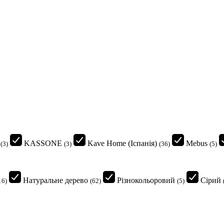
KASSONE
Kave Home (Іспанія)
Mebus
(3)
(3)
(36)
(5)
Натуральне дерево
Різнокольоровий
Сірий
16)
(62)
(5)