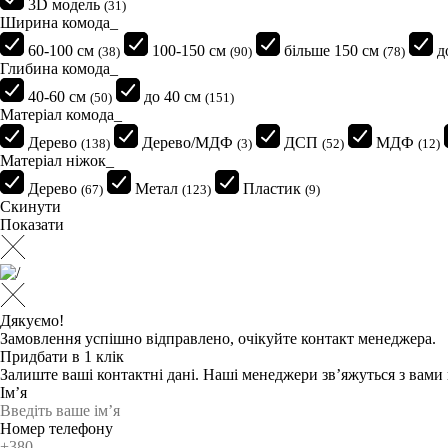
3D модель
(31)
Ширина комода_
60-100 см
100-150 см
більше 150 см
д
(38)
(90)
(78)
Глибина комода_
40-60 см
до 40 см
(50)
(151)
Матеріал комода_
Дерево
Дерево/МДФ
ДСП
МДФ
(138)
(3)
(52)
(12)
Матеріал ніжок_
Дерево
Метал
Пластик
(67)
(123)
(9)
Скинути
Показати
Дякуємо!
Замовлення успішно відправлено, очікуйте контакт менеджера.
Придбати в 1 клік
Залиште ваші контактні дані. Наші менеджери зв’яжуться з вам
Ім’я
Номер телефону