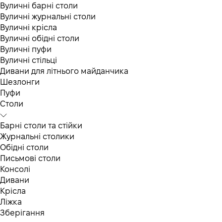
Вуличні барні столи
Вуличні журнальні столи
Вуличні крісла
Вуличні обідні столи
Вуличні пуфи
Вуличні стільці
Дивани для літнього майданчика
Шезлонги
Пуфи
Столи
Барні столи та стійки
Журнальні столики
Обідні столи
Письмові столи
Консолі
Дивани
Крісла
Ліжка
Зберігання