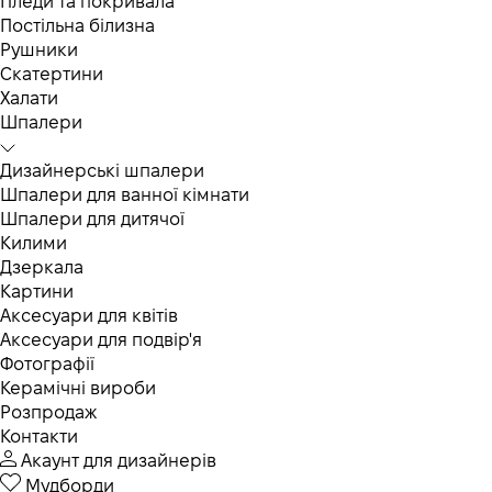
Пледи та покривала
Постільна білизна
Рушники
Скатертини
Халати
Шпалери
Дизайнерські шпалери
Шпалери для ванної кімнати
Шпалери для дитячої
Килими
Дзеркала
Картини
Аксесуари для квітів
Аксесуари для подвір'я
Фотографії
Керамічні вироби
Розпродаж
Контакти
Акаунт для дизайнерів
Мудборди