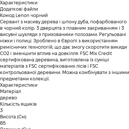
Характеристики
Додаткові файли
Комод Lenon чорний
Сервант з масиву дерева і шпону дуба, пофарбованого
в чорний колір. 3 дверцята з плавним закриванням і 3
висувні шухляди з прихованими полозами. Регульовані
ніжки і полиці. Зроблено в Європі з використанням
ремісничих технологій, що дає змогу скоротити викиди
CO2 і зменшити вплив на довкілля. FSC Mix Credit
сертифікована деревина, виготовлена із суміші
матеріалів з FSC сертифікованих лісів і FSC
контрольованої деревини. Можна комбінувати з іншими
предметами колекції.
Характеристики
Матеріал
дерево
Кількість ящиків
3
Висота (См)
85