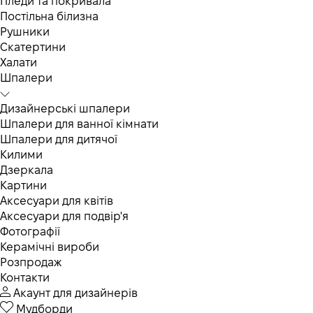
Пледи та покривала
Постільна білизна
Рушники
Скатертини
Халати
Шпалери
Дизайнерські шпалери
Шпалери для ванної кімнати
Шпалери для дитячої
Килими
Дзеркала
Картини
Аксесуари для квітів
Аксесуари для подвір'я
Фотографії
Керамічні вироби
Розпродаж
Контакти
Акаунт для дизайнерів
Мудборди