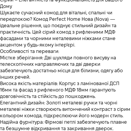
Дому
Шукаєте сучасний комод для вітальні, спальні чи
передпокою? Комод Perfect Home Нова (Nova) —
ідеальне рішення, що поєднує стильний дизайн та
практичність. Цей сірий комод з рифленими МДФ
фасадами та чорними металевими ніжками стане
акцентом у будь-якому інтер'єрі.
Особливості та переваги:
Містке зберігання: Дві шухляди повного висуву на
телескопічних направляючих та дві дверки
забезпечують достатньо місця для білизни, одягу або
інших речей.
Висока якість матеріалів: Корпус з ламінованої ДСП
16мм та фасад з рифленого МДФ 18мм гарантують
довговічність та стійкість до пошкоджень.
Елегантний дизайн: Золоті металеві ручки та чорні
металеві ніжки створюють витончений контраст з сірим
кольором комода, підкреслюючи його модерн стиль.
Надійна фурнітура: Фірмові петлі забезпечують плавне
та безшумне відкривання та закривання дверок.