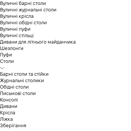
Вуличні барні столи
Вуличні журнальні столи
Вуличні крісла
Вуличні обідні столи
Вуличні пуфи
Вуличні стільці
Дивани для літнього майданчика
Шезлонги
Пуфи
Столи
Барні столи та стійки
Журнальні столики
Обідні столи
Письмові столи
Консолі
Дивани
Крісла
Ліжка
Зберігання