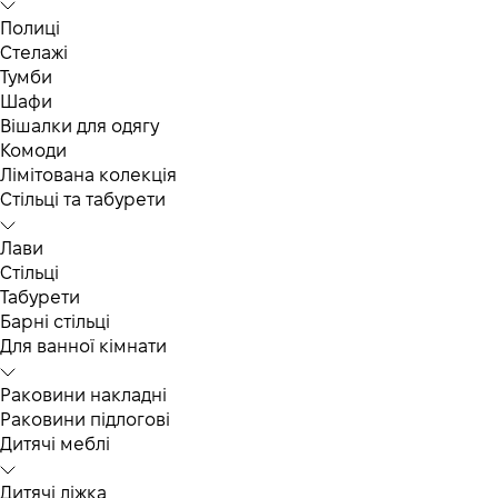
Полиці
Стелажі
Тумби
Шафи
Вішалки для одягу
Комоди
Лімітована колекція
Стільці та табурети
Лави
Стільці
Табурети
Барні стільці
Для ванної кімнати
Раковини накладні
Раковини підлогові
Дитячі меблі
Дитячі ліжка