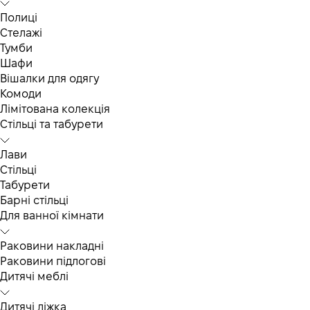
Полиці
Стелажі
Тумби
Шафи
Вішалки для одягу
Комоди
Лімітована колекція
Стільці та табурети
Лави
Стільці
Табурети
Барні стільці
Для ванної кімнати
Раковини накладні
Раковини підлогові
Дитячі меблі
Дитячі ліжка