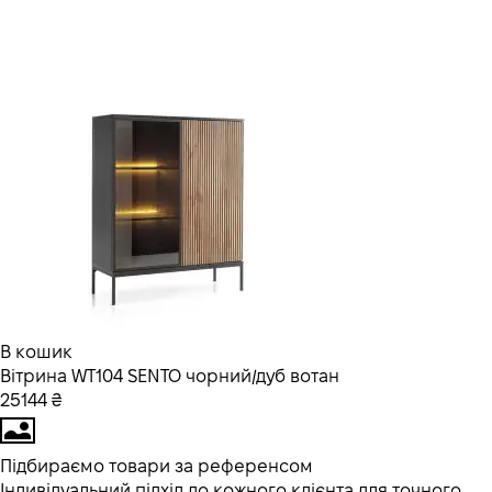
В кошик
Вітрина WT104 SENTO чорний/дуб вотан
25144 ₴
Підбираємо товари за референсом
Індивідуальний підхід до кожного клієнта для точного