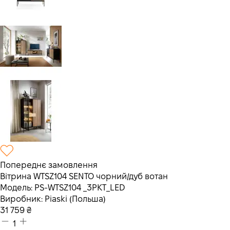
Попереднє замовлення
Вітрина WTSZ104 SENTO чорний/дуб вотан
Модель:
PS-WTSZ104 _3PKT_LED
Виробник:
Piaski (Польша)
31 759
₴
1