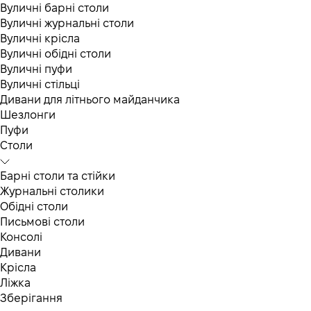
Вуличні барні столи
Вуличні журнальні столи
Вуличні крісла
Вуличні обідні столи
Вуличні пуфи
Вуличні стільці
Дивани для літнього майданчика
Шезлонги
Пуфи
Столи
Барні столи та стійки
Журнальні столики
Обідні столи
Письмові столи
Консолі
Дивани
Крісла
Ліжка
Зберігання