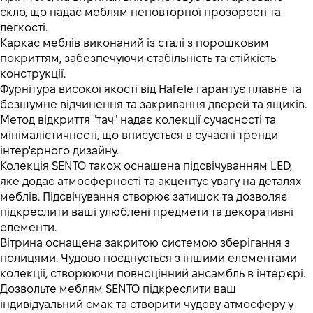
скло, що надає меблям неповторної прозорості та
легкості.
Каркас меблів виконаний із сталі з порошковим
покриттям, забезпечуючи стабільність та стійкість
конструкції.
Фурнітура високої якості від Hafele гарантує плавне та
безшумне відчинення та закривання дверей та ящиків.
Метод відкриття "тач" надає колекції сучасності та
мінімалістичності, що вписується в сучасні тренди
інтер'єрного дизайну.
Колекція SENTO також оснащена підсвічуванням LED,
яке додає атмосферності та акцентує увагу на деталях
меблів. Підсвічування створює затишок та дозволяє
підкреслити ваші улюблені предмети та декоративні
елементи.
Вітрина оснащена закритою системою зберігання з
полицями. Чудово поєднується з іншими елементами
колекції, створюючи повноцінний ансамбль в інтер'єрі.
Дозвольте меблям SENTO підкреслити ваш
індивідуальний смак та створити чудову атмосферу у