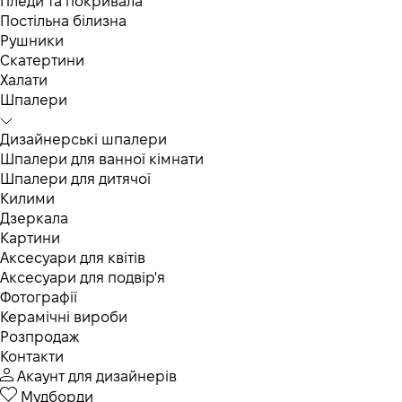
Пледи та покривала
Постільна білизна
Рушники
Скатертини
Халати
Шпалери
Дизайнерські шпалери
Шпалери для ванної кімнати
Шпалери для дитячої
Килими
Дзеркала
Картини
Аксесуари для квітів
Аксесуари для подвір'я
Фотографії
Керамічні вироби
Розпродаж
Контакти
Акаунт для дизайнерів
Мудборди