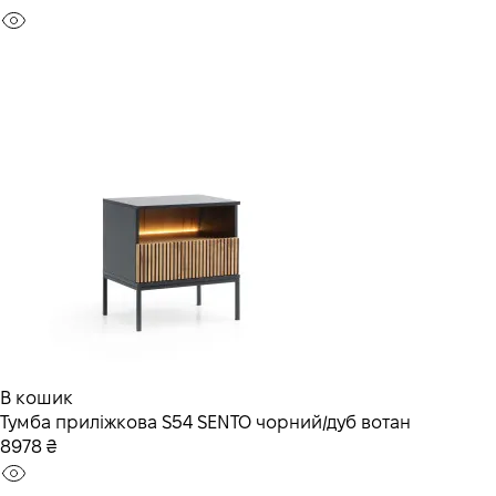
В кошик
Тумба приліжкова S54 SENTO чорний/дуб вотан
8978 ₴