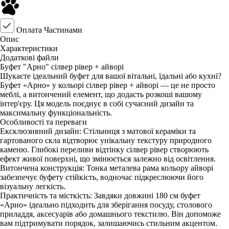
Оплата Частинами
Опис
Характеристики
Додаткові файли
Буфет "Арно" сілвер рівер + айворі
Шукаєте ідеальний буфет для вашої вітальні, їдальні або кухні?
Буфет «Арно» у кольорі сілвер рівер + айворі — це не просто
меблі, а витончений елемент, що додасть розкоші вашому
інтер'єру. Ця модель поєднує в собі сучасний дизайн та
максимальну функціональність.
Особливості та переваги
Ексклюзивний дизайн: Стільниця з матової кераміки та
гартованого скла відтворює унікальну текстуру природного
каменю. Глибокі переливи відтінку сілвер рівер створюють
ефект живої поверхні, що змінюється залежно від освітлення.
Витончена конструкція: Тонка металева рама кольору айворі
забезпечує буфету стійкість, водночас підкреслюючи його
візуальну легкість.
Практичність та місткість: Завдяки довжині 180 см буфет
«Арно» ідеально підходить для зберігання посуду, столового
приладдя, аксесуарів або домашнього текстилю. Він допоможе
вам підтримувати порядок, залишаючись стильним акцентом.