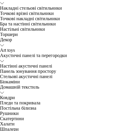
Накладні стельові світильники
Точкові врізні світильники
Точкові накладні світильники
Бра та настінні світильники
Настільні світильники
Торшери
Декор
Art toys
Акустичні панелі та перегородки
Настінні акустичні панелі
Панель зонування простору
Стельові акустичні панелі
Біокаміни
Домашній текстиль
Ковдри
Пледи та покривала
Постільна білизна
Рушники
Скатертини
Халати
Шпалери