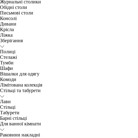
Журнальні столики
Обідні столи
Письмові столи
Консолі
Дивани
Крісла
Ліжка
Зберігання
Полиці
Стелажі
Тумби
Шафи
Вішалки для одягу
Комоди
Лімітована колекція
Стільці та табурети
Лави
Стільці
Табурети
Барні стільці
Для ванної кімнати
Раковини накладні