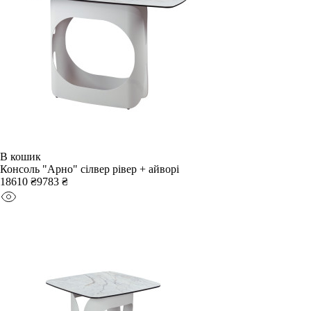
В кошик
Консоль "Арно" сілвер рівер + айворі
18610 ₴
9783 ₴