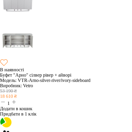
В наявності
Буфет "Арно" сілвер рівер + айворі
Модель:
VTR-Arno-silver-river/ivory-sideboard
Виробник:
Vetro
53 190
₴
18 610
₴
1
Додати в кошик
Придбати в 1 клік