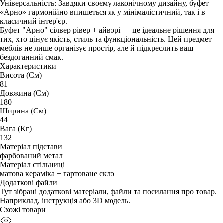
Універсальність: Завдяки своєму лаконічному дизайну, буфет
«Арно» гармонійно впишеться як у мінімалістичний, так і в
класичний інтер'єр.
Буфет "Арно" сілвер рівер + айворі — це ідеальне рішення для
тих, хто цінує якість, стиль та функціональність. Цей предмет
меблів не лише організує простір, але й підкреслить ваш
бездоганний смак.
Характеристики
Висота (См)
81
Довжина (См)
180
Ширина (См)
44
Вага (Кг)
132
Матеріал підстави
фарбований метал
Матеріал стільниці
матова кераміка + гартоване скло
Додаткові файли
Тут зібрані додаткові матеріали, файли та посилання про товар.
Наприклад, інструкція або 3D модель.
Схожі товари