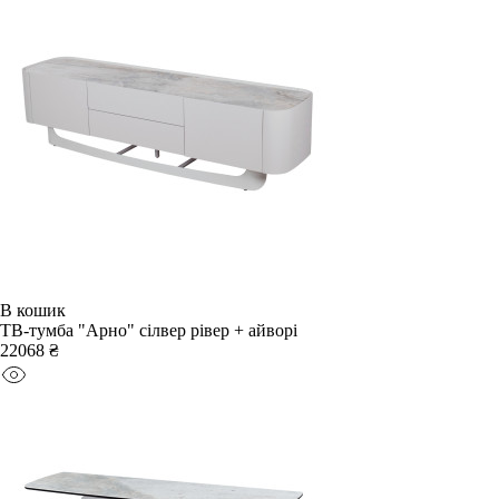
В кошик
ТВ-тумба "Арно" сілвер рівер + айворі
22068 ₴