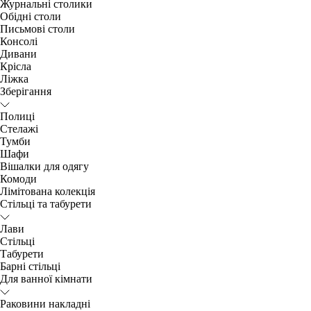
Журнальні столики
Обідні столи
Письмові столи
Консолі
Дивани
Крісла
Ліжка
Зберігання
Полиці
Стелажі
Тумби
Шафи
Вішалки для одягу
Комоди
Лімітована колекція
Стільці та табурети
Лави
Стільці
Табурети
Барні стільці
Для ванної кімнати
Раковини накладні