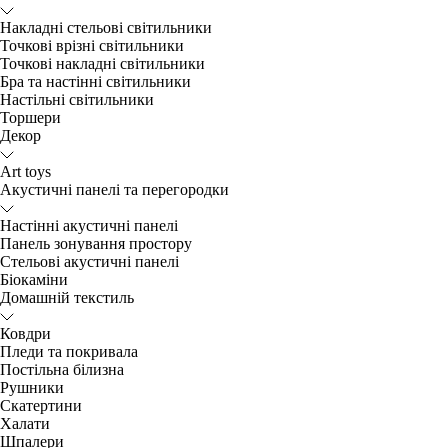
Накладні стельові світильники
Точкові врізні світильники
Точкові накладні світильники
Бра та настінні світильники
Настільні світильники
Торшери
Декор
Art toys
Акустичні панелі та перегородки
Настінні акустичні панелі
Панель зонування простору
Стельові акустичні панелі
Біокаміни
Домашній текстиль
Ковдри
Пледи та покривала
Постільна білизна
Рушники
Скатертини
Халати
Шпалери