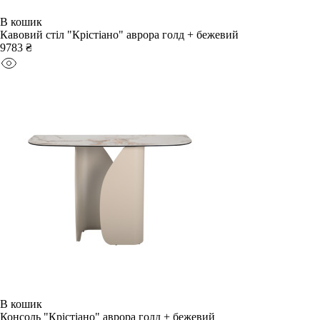
В кошик
Кавовий стіл "Крістіано" аврора голд + бежевий
9783 ₴
В кошик
Консоль "Крістіано" аврора голд + бежевий