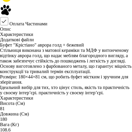
Оплата Частинами
Опис
Характеристики
Додаткові файли
Буфет "Крістіано" аврора голд + бежевий
Стільниця виконана з матової кераміки та МДФ у витонченому
відтінку аврора голд, що надає меблям благородного вигляду, а
також забезпечує стійкість до пошкоджень і легкість у догляді.
Основу виготовлено з фарбованого металу, що гарантує міцність
конструкції та тривалий термін експлуатації.
Розміри: 180×44×81 см, що робить буфет містким і зручним для
зберігання.
Ідеальний вибір для тих, хто цінує стиль, якість та практичність
у своєму інтер’єрі. практичність у своєму інтер’єрі.
Характеристики
Висота (См)
81
Довжина (См)
180
Вага (Кг)
108.6