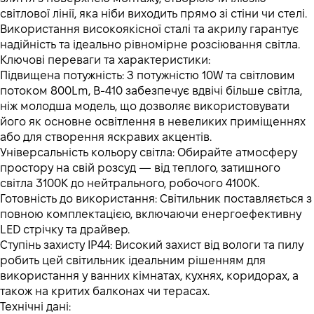
світлової лінії, яка ніби виходить прямо зі стіни чи стелі.
Використання високоякісної сталі та акрилу гарантує
надійність та ідеально рівномірне розсіювання світла.
Ключові переваги та характеристики:
Підвищена потужність: З потужністю 10W та світловим
потоком 800Lm, В-410 забезпечує вдвічі більше світла,
ніж молодша модель, що дозволяє використовувати
його як основне освітлення в невеликих приміщеннях
або для створення яскравих акцентів.
Універсальність кольору світла: Обирайте атмосферу
простору на свій розсуд — від теплого, затишного
світла 3100K до нейтрального, робочого 4100K.
Готовність до використання: Світильник поставляється з
повною комплектацією, включаючи енергоефективну
LED стрічку та драйвер.
Ступінь захисту IP44: Високий захист від вологи та пилу
робить цей світильник ідеальним рішенням для
використання у ванних кімнатах, кухнях, коридорах, а
також на критих балконах чи терасах.
Технічні дані: