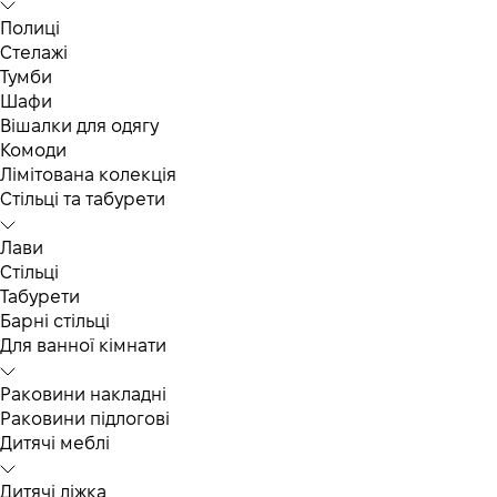
Полиці
Стелажі
Тумби
Шафи
Вішалки для одягу
Комоди
Лімітована колекція
Стільці та табурети
Лави
Стільці
Табурети
Барні стільці
Для ванної кімнати
Раковини накладні
Раковини підлогові
Дитячі меблі
Дитячі ліжка