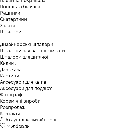
Пледи та покривала
Постільна білизна
Рушники
Скатертини
Халати
Шпалери
Дизайнерські шпалери
Шпалери для ванної кімнати
Шпалери для дитячої
Килими
Дзеркала
Картини
Аксесуари для квітів
Аксесуари для подвір'я
Фотографії
Керамічні вироби
Розпродаж
Контакти
Акаунт для дизайнерів
Мудборди