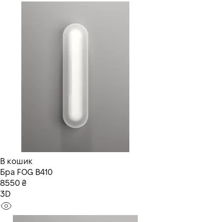
В кошик
Бра FOG В410
8550 ₴
3D