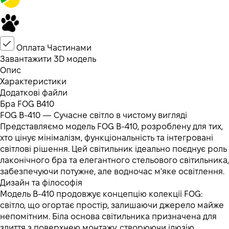
Оплата Частинами
Завантажити 3D модель
Опис
Характеристики
Додаткові файли
Бра FOG В410
FOG В-410 — Сучасне світло в чистому вигляді
Представляємо модель FOG В-410, розроблену для тих,
хто цінує мінімалізм, функціональність та інтегровані
світлові рішення. Цей світильник ідеально поєднує роль
лаконічного бра та елегантного стельового світильника,
забезпечуючи потужне, але водночас м'яке освітлення.
Дизайн та філософія
Модель В-410 продовжує концепцію колекції FOG:
світло, що огортає простір, залишаючи джерело майже
непомітним. Біла основа світильника призначена для
злиття з поверхнею монтажу, створюючи ілюзію