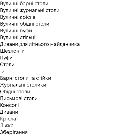
Вуличні барні столи
Вуличні журнальні столи
Вуличні крісла
Вуличні обідні столи
Вуличні пуфи
Вуличні стільці
Дивани для літнього майданчика
Шезлонги
Пуфи
Столи
Барні столи та стійки
Журнальні столики
Обідні столи
Письмові столи
Консолі
Дивани
Крісла
Ліжка
Зберігання