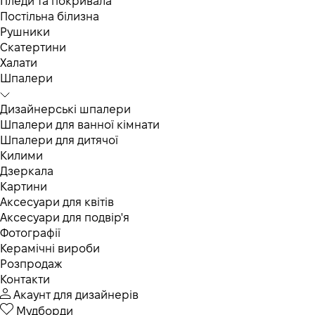
Пледи та покривала
Постільна білизна
Рушники
Скатертини
Халати
Шпалери
Дизайнерські шпалери
Шпалери для ванної кімнати
Шпалери для дитячої
Килими
Дзеркала
Картини
Аксесуари для квітів
Аксесуари для подвір'я
Фотографії
Керамічні вироби
Розпродаж
Контакти
Акаунт для дизайнерів
Мудборди