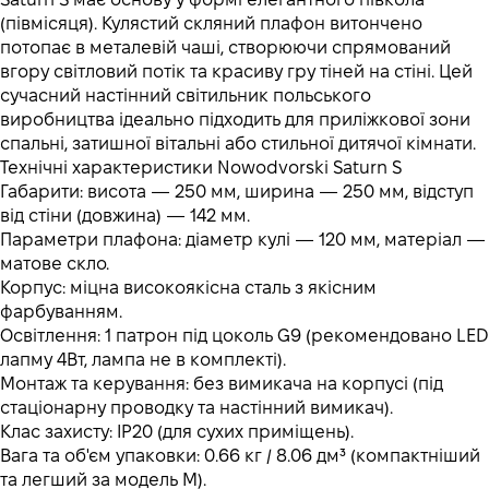
(півмісяця). Кулястий скляний плафон витончено
потопає в металевій чаші, створюючи спрямований
вгору світловий потік та красиву гру тіней на стіні. Цей
сучасний настінний світильник польського
виробництва ідеально підходить для приліжкової зони
спальні, затишної вітальні або стильної дитячої кімнати.
Технічні характеристики Nowodvorski Saturn S
Габарити: висота — 250 мм, ширина — 250 мм, відступ
від стіни (довжина) — 142 мм.
Параметри плафона: діаметр кулі — 120 мм, матеріал —
матове скло.
Корпус: міцна високоякісна сталь з якісним
фарбуванням.
Освітлення: 1 патрон під цоколь G9 (рекомендовано LED
лапму 4Вт, лампа не в комплекті).
Монтаж та керування: без вимикача на корпусі (під
стаціонарну проводку та настінний вимикач).
Клас захисту: IP20 (для сухих приміщень).
Вага та об'єм упаковки: 0.66 кг / 8.06 дм³ (компактніший
та легший за модель M).