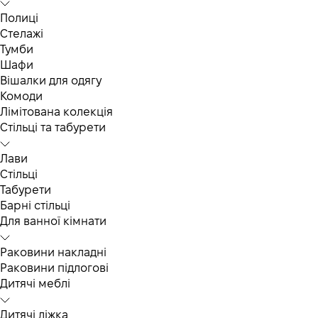
Полиці
Стелажі
Тумби
Шафи
Вішалки для одягу
Комоди
Лімітована колекція
Стільці та табурети
Лави
Стільці
Табурети
Барні стільці
Для ванної кімнати
Раковини накладні
Раковини підлогові
Дитячі меблі
Дитячі ліжка