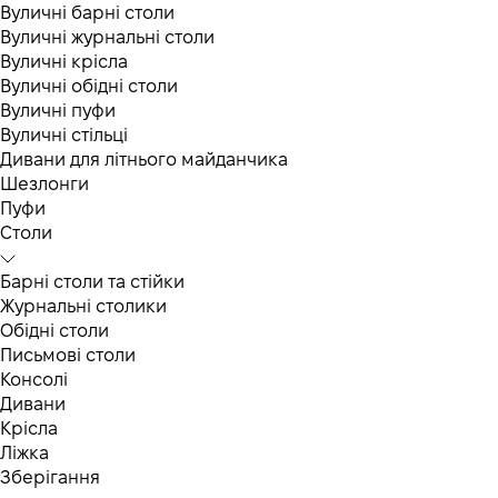
Вуличні барні столи
Вуличні журнальні столи
Вуличні крісла
Вуличні обідні столи
Вуличні пуфи
Вуличні стільці
Дивани для літнього майданчика
Шезлонги
Пуфи
Столи
Барні столи та стійки
Журнальні столики
Обідні столи
Письмові столи
Консолі
Дивани
Крісла
Ліжка
Зберігання