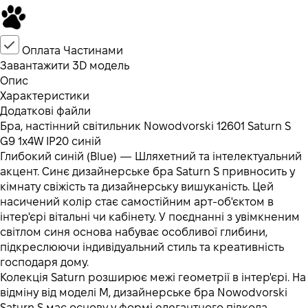
Оплата Частинами
Завантажити 3D модель
Опис
Характеристики
Додаткові файли
Бра, настінний світильник Nowodvorski 12601 Saturn S
G9 1x4W IP20 синій
Глибокий синій (Blue) — Шляхетний та інтелектуальний
акцент. Синє дизайнерське бра Saturn S привносить у
кімнату свіжість та дизайнерську вишуканість. Цей
насичений колір стає самостійним арт-об'єктом в
інтер'єрі вітальні чи кабінету. У поєднанні з увімкненим
світлом синя основа набуває особливої глибини,
підкреслюючи індивідуальний стиль та креативність
господаря дому.
Колекція Saturn розширює межі геометрії в інтер'єрі. На
відміну від моделі M, дизайнерське бра Nowodvorski
Saturn S має основу у формі елегантного півкола