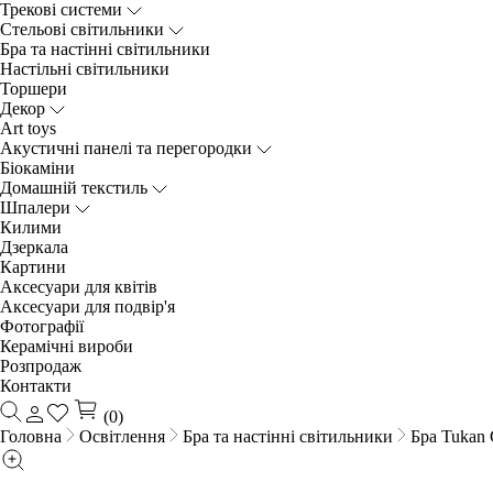
Трекові системи
Cтельові світильники
Бра та настінні світильники
Настільні світильники
Торшери
Декор
Art toys
Акустичні панелі та перегородки
Біокаміни
Домашній текстиль
Шпалери
Килими
Дзеркала
Картини
Аксесуари для квітів
Аксесуари для подвір'я
Фотографії
Керамічні вироби
Розпродаж
Контакти
(0)
Головна
Освітлення
Бра та настінні світильники
Бра Tukan