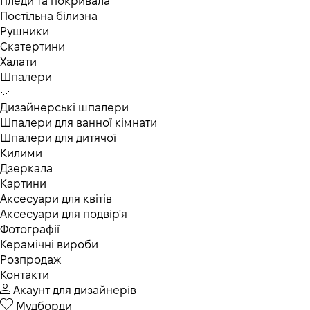
Пледи та покривала
Постільна білизна
Рушники
Скатертини
Халати
Шпалери
Дизайнерські шпалери
Шпалери для ванної кімнати
Шпалери для дитячої
Килими
Дзеркала
Картини
Аксесуари для квітів
Аксесуари для подвір'я
Фотографії
Керамічні вироби
Розпродаж
Контакти
Акаунт для дизайнерів
Мудборди