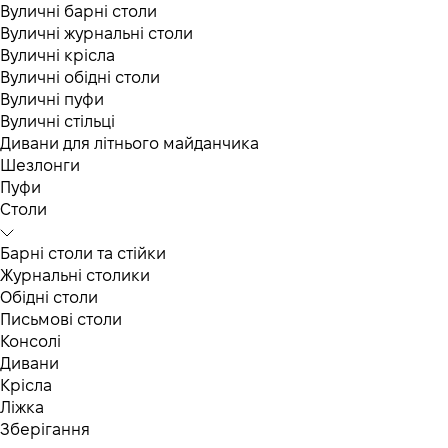
Вуличні барні столи
Вуличні журнальні столи
Вуличні крісла
Вуличні обідні столи
Вуличні пуфи
Вуличні стільці
Дивани для літнього майданчика
Шезлонги
Пуфи
Столи
Барні столи та стійки
Журнальні столики
Обідні столи
Письмові столи
Консолі
Дивани
Крісла
Ліжка
Зберігання