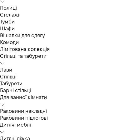
Полиці
Стелажі
Тумби
Шафи
Вішалки для одягу
Комоди
Лімітована колекція
Стільці та табурети
Лави
Стільці
Табурети
Барні стільці
Для ванної кімнати
Раковини накладні
Раковини підлогові
Дитячі меблі
Дитячі ліжка