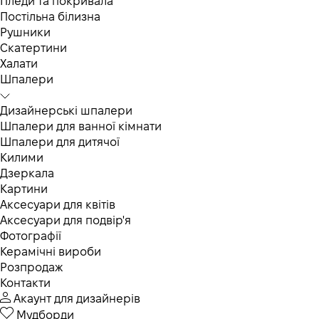
Пледи та покривала
Постільна білизна
Рушники
Скатертини
Халати
Шпалери
Дизайнерські шпалери
Шпалери для ванної кімнати
Шпалери для дитячої
Килими
Дзеркала
Картини
Аксесуари для квітів
Аксесуари для подвір'я
Фотографії
Керамічні вироби
Розпродаж
Контакти
Акаунт для дизайнерів
Мудборди