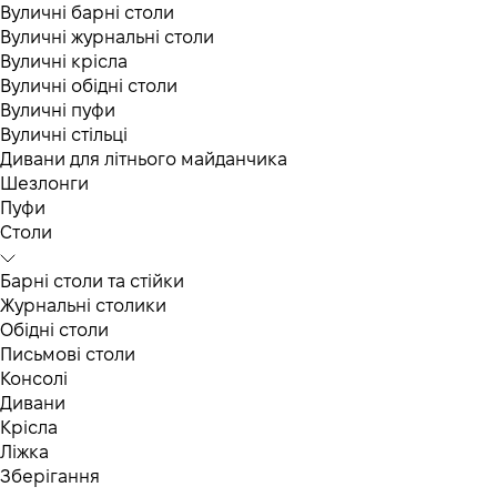
Вуличні барні столи
Вуличні журнальні столи
Вуличні крісла
Вуличні обідні столи
Вуличні пуфи
Вуличні стільці
Дивани для літнього майданчика
Шезлонги
Пуфи
Столи
Барні столи та стійки
Журнальні столики
Обідні столи
Письмові столи
Консолі
Дивани
Крісла
Ліжка
Зберігання