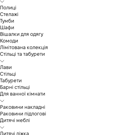
Полиці
Стелажі
Тумби
Шафи
Вішалки для одягу
Комоди
Лімітована колекція
Стільці та табурети
Лави
Стільці
Табурети
Барні стільці
Для ванної кімнати
Раковини накладні
Раковини підлогові
Дитячі меблі
Дитячі ліжка