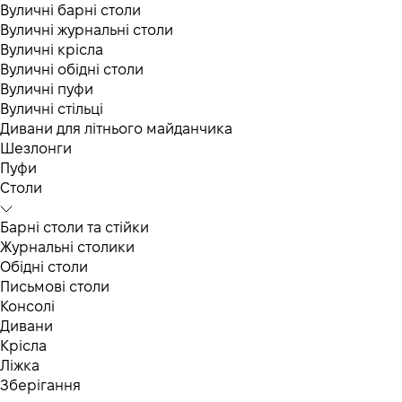
Вуличні барні столи
Вуличні журнальні столи
Вуличні крісла
Вуличні обідні столи
Вуличні пуфи
Вуличні стільці
Дивани для літнього майданчика
Шезлонги
Пуфи
Столи
Барні столи та стійки
Журнальні столики
Обідні столи
Письмові столи
Консолі
Дивани
Крісла
Ліжка
Зберігання