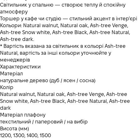
Світильник у спальню — створює теплу й спокійну
атмосферу
Торшер у кафе чи студію — стильний акцент в інтер’єрі
Кольори: Natural walnut, Natural oak, Аsh-tree Venge,
Аsh-tree Snow white, Аsh-tree Black, Аsh-tree Natural,
Аsh-tree dark.
* Вартість вказана за світильник в кольорі Аsh-tree
Natural, вартість за інші кольори уточнюйте у
менеджерів
Характеристики
Матеріал
натуральне дерево (дуб / ясен / сосна)
Колір
Natural walnut, Natural oak, Аsh-tree Venge, Аsh-tree
Snow white, Аsh-tree Black, Аsh-tree Natural, Аsh-tree
dark
Матеріал плафону
текстильний / паперовий / на вибір
Висота (мм)
1200, 1300, 1400, 1500