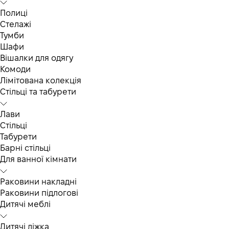
Полиці
Стелажі
Тумби
Шафи
Вішалки для одягу
Комоди
Лімітована колекція
Стільці та табурети
Лави
Стільці
Табурети
Барні стільці
Для ванної кімнати
Раковини накладні
Раковини підлогові
Дитячі меблі
Дитячі ліжка