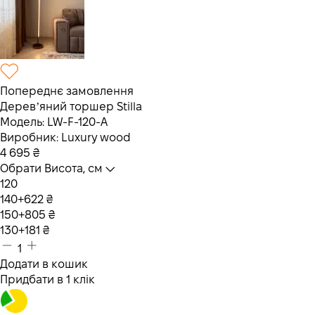
Попереднє замовлення
Деревʼяний торшер Stilla
Модель:
LW-F-120-A
Виробник:
Luxury wood
4 695
₴
Обрати Висота, см
120
140
+622 ₴
150
+805 ₴
130
+181 ₴
1
Додати в кошик
Придбати в 1 клік