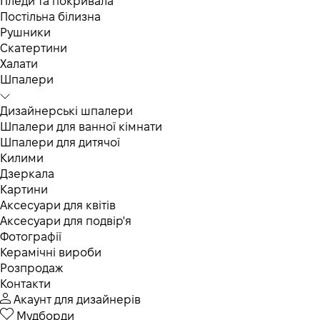
Пледи та покривала
Постільна білизна
Рушники
Скатертини
Халати
Шпалери
Дизайнерські шпалери
Шпалери для ванної кімнати
Шпалери для дитячої
Килими
Дзеркала
Картини
Аксесуари для квітів
Аксесуари для подвір'я
Фотографії
Керамічні вироби
Розпродаж
Контакти
Акаунт для дизайнерів
Мудборди