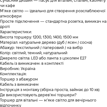
Сучасний дизайн — пасує для вітальні, спальні, кабінету
чи кафе
М’яке світло — ідеально для створення розслаблюючої
атмосфери
Просте підключення — стандартна розетка, вимикач на
дроті
Характеристики:
Висота торшеру: 1200, 1300, 1400, 1500 мм
Матеріал: натуральне дерево (дуб / ясен / сосна)
Абажур: текстильний / паперовий / на вибір
Колір: світлий, темний, натуральний
Джерело світла: LED або лампа з цоколем E27
Кабель із вимикачем: в комплекті
Виробник: Україна
Комплектація:
Торшер з абажуром
Кабель з вимикачем
Інструкція з монтажу (збірка проста, займає до 10 хв)
Де використовують дерев’яні торшери?
Торшер для вітальні — м’яке світло для вечірнього
відпочинку