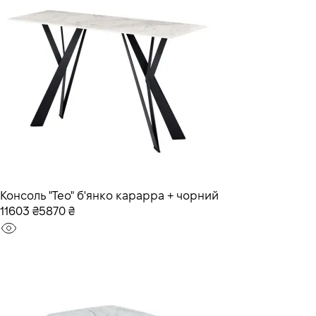
Консоль "Тео" б'янко карарра + чорний
11603 ₴
5870 ₴