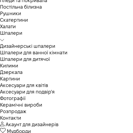
Пледи та покривала
Постільна білизна
Рушники
Скатертини
Халати
Шпалери
Дизайнерські шпалери
Шпалери для ванної кімнати
Шпалери для дитячої
Килими
Дзеркала
Картини
Аксесуари для квітів
Аксесуари для подвір'я
Фотографії
Керамічні вироби
Розпродаж
Контакти
Акаунт для дизайнерів
Мудборди