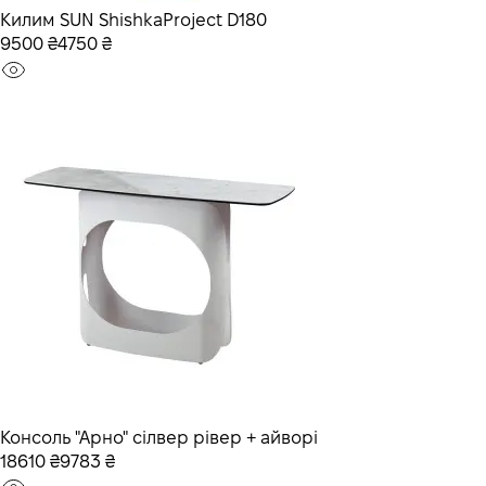
Килим SUN ShishkaProject D180
9500 ₴
4750 ₴
Консоль "Арно" сілвер рівер + айворі
18610 ₴
9783 ₴