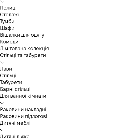
Полиці
Стелажі
Тумби
Шафи
Вішалки для одягу
Комоди
Лімітована колекція
Стільці та табурети
Лави
Стільці
Табурети
Барні стільці
Для ванної кімнати
Раковини накладні
Раковини підлогові
Дитячі меблі
Дитячі ліжка