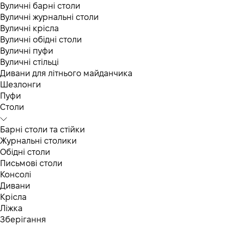
Вуличні барні столи
Вуличні журнальні столи
Вуличні крісла
Вуличні обідні столи
Вуличні пуфи
Вуличні стільці
Дивани для літнього майданчика
Шезлонги
Пуфи
Столи
Барні столи та стійки
Журнальні столики
Обідні столи
Письмові столи
Консолі
Дивани
Крісла
Ліжка
Зберігання