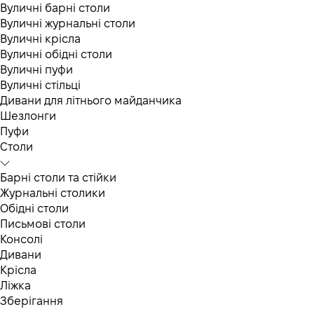
Вуличні барні столи
Вуличні журнальні столи
Вуличні крісла
Вуличні обідні столи
Вуличні пуфи
Вуличні стільці
Дивани для літнього майданчика
Шезлонги
Пуфи
Столи
Барні столи та стійки
Журнальні столики
Обідні столи
Письмові столи
Консолі
Дивани
Крісла
Ліжка
Зберігання