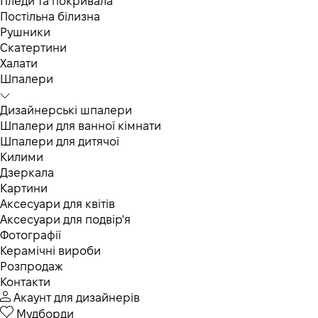
Пледи та покривала
Постільна білизна
Рушники
Скатертини
Халати
Шпалери
Дизайнерські шпалери
Шпалери для ванної кімнати
Шпалери для дитячої
Килими
Дзеркала
Картини
Аксесуари для квітів
Аксесуари для подвір'я
Фотографії
Керамічні вироби
Розпродаж
Контакти
Акаунт для дизайнерів
Мудборди