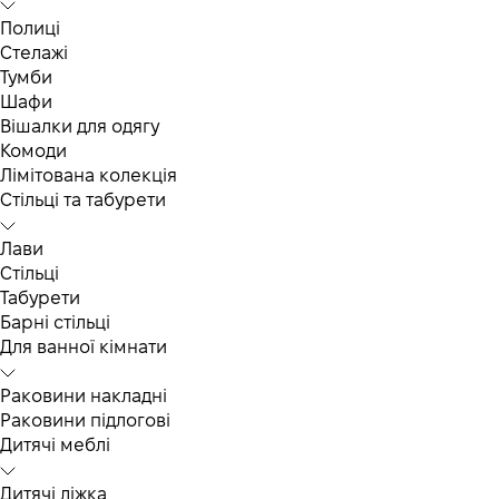
Полиці
Стелажі
Тумби
Шафи
Вішалки для одягу
Комоди
Лімітована колекція
Стільці та табурети
Лави
Стільці
Табурети
Барні стільці
Для ванної кімнати
Раковини накладні
Раковини підлогові
Дитячі меблі
Дитячі ліжка