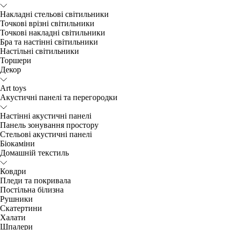
Накладні стельові світильники
Точкові врізні світильники
Точкові накладні світильники
Бра та настінні світильники
Настільні світильники
Торшери
Декор
Art toys
Акустичні панелі та перегородки
Настінні акустичні панелі
Панель зонування простору
Стельові акустичні панелі
Біокаміни
Домашній текстиль
Ковдри
Пледи та покривала
Постільна білизна
Рушники
Скатертини
Халати
Шпалери