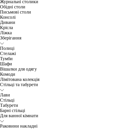
Журнальні столики
Обідні столи
Письмові столи
Консолі
Дивани
Крісла
Ліжка
Зберігання
Полиці
Стелажі
Тумби
Шафи
Вішалки для одягу
Комоди
Лімітована колекція
Стільці та табурети
Лави
Стільці
Табурети
Барні стільці
Для ванної кімнати
Раковини накладні