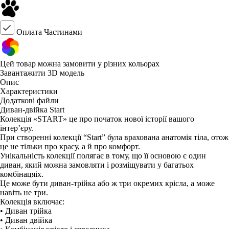
Оплата Частинами
Цей товар можна замовити у різних кольорах
Завантажити 3D модель
Опис
Характеристики
Додаткові файли
Диван-двійка Start
Колекція «START» це про початок нової історії вашого
інтер’єру.
При створенні колекції “Start” була врахована анатомія тіла, отож
це не тільки про красу, а й про комфорт.
Унікальність колекції полягає в тому, що її основою є один
диван, який можна замовляти і розміщувати у багатьох
комбінацяіх.
Це може бути диван-трійка або ж три окремих крісла, а може
навіть не три.
Колекція включає:
• Диван трійка
• Диван двійка