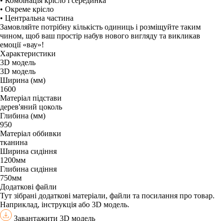
• Комбінація крісло і серединка
• Окреме крісло
• Центральна частина
Замовляйте потрібну кількість одиниць і розміщуйте таким
чином, щоб ваш простір набув нового вигляду та викликав
емоції «вау»!
Характеристики
3D модель
3D модель
Ширина (мм)
1600
Матеріал підстави
дерев'яний цоколь
Глибина (мм)
950
Матеріал оббивки
тканина
Ширина сидіння
1200мм
Глибина сидіння
750мм
Додаткові файли
Тут зібрані додаткові матеріали, файли та посилання про товар.
Наприклад, інструкція або 3D модель.
Завантажити 3D модель