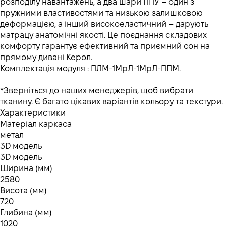
розподілу навантажень, а два шари ППУ – один з
пружними властивостями та низькою залишковою
деформацією, а інший високоеластичний – дарують
матрацу анатомічні якості. Це поєднання складових
комфорту гарантує ефективний та приємний сон на
прямому дивані Керол.
Комплектація модуля : ПЛМ-1МрЛ-1МрЛ-ППМ.
*Зверніться до наших менеджерів, щоб вибрати
тканину. Є багато цікавих варіантів кольору та текстури.
Характеристики
Матеріал каркаса
метал
3D модель
3D модель
Ширина (мм)
2580
Висота (мм)
720
Глибина (мм)
1020