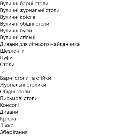
Вуличні барні столи
Вуличні журнальні столи
Вуличні крісла
Вуличні обідні столи
Вуличні пуфи
Вуличні стільці
Дивани для літнього майданчика
Шезлонги
Пуфи
Столи
Барні столи та стійки
Журнальні столики
Обідні столи
Письмові столи
Консолі
Дивани
Крісла
Ліжка
Зберігання