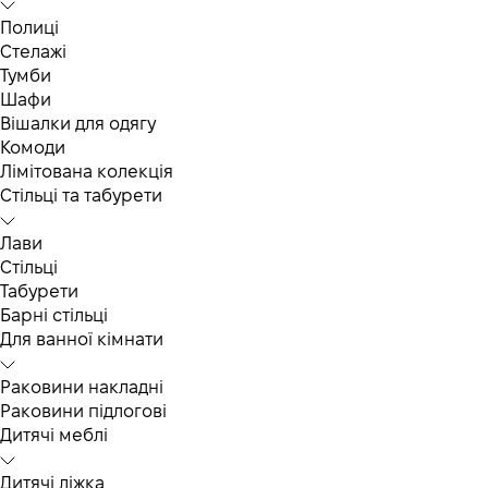
Полиці
Стелажі
Тумби
Шафи
Вішалки для одягу
Комоди
Лімітована колекція
Стільці та табурети
Лави
Стільці
Табурети
Барні стільці
Для ванної кімнати
Раковини накладні
Раковини підлогові
Дитячі меблі
Дитячі ліжка