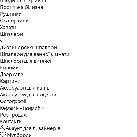
Пледи та покривала
Постільна білизна
Рушники
Скатертини
Халати
Шпалери
Дизайнерські шпалери
Шпалери для ванної кімнати
Шпалери для дитячої
Килими
Дзеркала
Картини
Аксесуари для квітів
Аксесуари для подвір'я
Фотографії
Керамічні вироби
Розпродаж
Контакти
Акаунт для дизайнерів
Мудборди