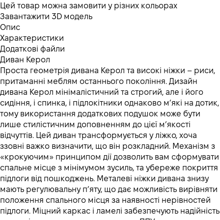
Цей товар можна замовити у різних кольорах
Завантажити 3D модель
Опис
Характеристики
Додаткові файли
Диван Керол
Проста геометрія дивана Керол та високі ніжки – риси,
притаманні меблям останнього покоління. Дизайн
дивана Керол мінімалістичний та строгий, але і його
сидіння, і спинка, і підлокітники однаково м’які на дотик,
тому використання додаткових подушок може бути
лише стилістичним доповненням до цієї м’якості
відчуттів. Цей диван трансформується у ліжко, хоча
ззовні важко визначити, що він розкладний. Механізм з
«крокуючим» принципом дії дозволить вам сформувати
спальне місце з мінімумом зусиль, та убереже покриття
підлоги від пошкоджень. Металеві ніжки дивана знизу
мають регулювальну п’яту, що дає можливість вирівняти
положення спального місця за наявності нерівностей
підлоги. Міцний каркас і ламелі забезпечують надійність