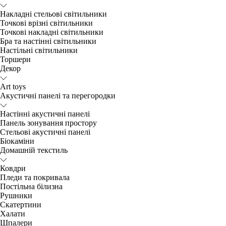
Накладні стельові світильники
Точкові врізні світильники
Точкові накладні світильники
Бра та настінні світильники
Настільні світильники
Торшери
Декор
Art toys
Акустичні панелі та перегородки
Настінні акустичні панелі
Панель зонування простору
Стельові акустичні панелі
Біокаміни
Домашній текстиль
Ковдри
Пледи та покривала
Постільна білизна
Рушники
Скатертини
Халати
Шпалери