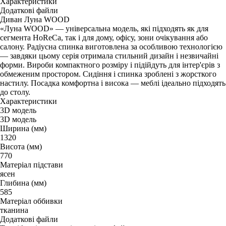
Характеристики
Додаткові файли
Диван Луна WOOD
«Луна WOOD» — універсальна модель, які підходять як для
сегмента HoReCa, так і для дому, офісу, зони очікування або
салону. Радіусна спинка виготовлена за особливою технологією
— завдяки цьому серія отримала стильний дизайн і незвичайні
форми. Вироби компактного розміру і підійдуть для інтер'єрів з
обмеженим простором. Сидіння і спинка зроблені з жорсткого
настилу. Посадка комфортна і висока — меблі ідеально підходять
до столу.
Характеристики
3D модель
3D модель
Ширина (мм)
1320
Висота (мм)
770
Матеріал підстави
ясен
Глибина (мм)
585
Матеріал оббивки
тканина
Додаткові файли