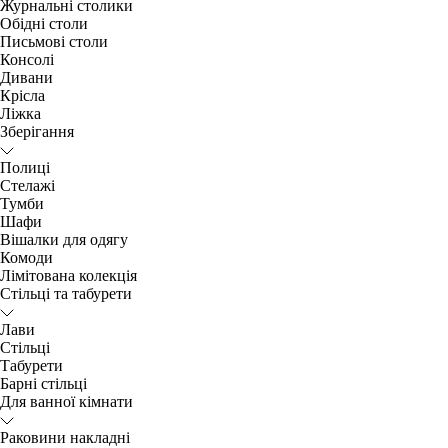
Журнальні столики
Обідні столи
Письмові столи
Консолі
Дивани
Крісла
Ліжка
Зберігання
Полиці
Стелажі
Тумби
Шафи
Вішалки для одягу
Комоди
Лімітована колекція
Стільці та табурети
Лави
Стільці
Табурети
Барні стільці
Для ванної кімнати
Раковини накладні