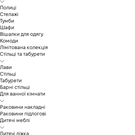
Полиці
Стелажі
Тумби
Шафи
Вішалки для одягу
Комоди
Лімітована колекція
Стільці та табурети
Лави
Стільці
Табурети
Барні стільці
Для ванної кімнати
Раковини накладні
Раковини підлогові
Дитячі меблі
Дитячі ліжка