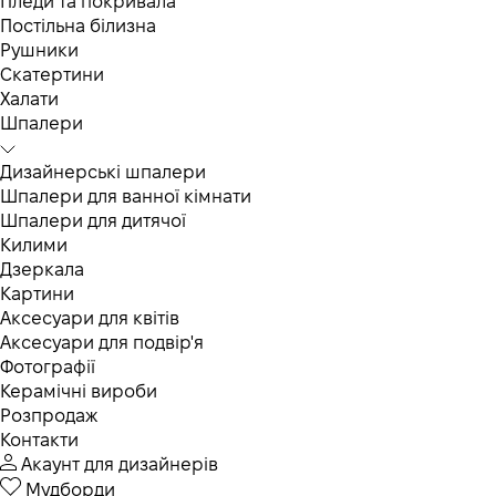
Пледи та покривала
Постільна білизна
Рушники
Скатертини
Халати
Шпалери
Дизайнерські шпалери
Шпалери для ванної кімнати
Шпалери для дитячої
Килими
Дзеркала
Картини
Аксесуари для квітів
Аксесуари для подвір'я
Фотографії
Керамічні вироби
Розпродаж
Контакти
Акаунт для дизайнерів
Мудборди