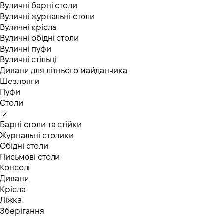
Вуличні барні столи
Вуличні журнальні столи
Вуличні крісла
Вуличні обідні столи
Вуличні пуфи
Вуличні стільці
Дивани для літнього майданчика
Шезлонги
Пуфи
Столи
Барні столи та стійки
Журнальні столики
Обідні столи
Письмові столи
Консолі
Дивани
Крісла
Ліжка
Зберігання