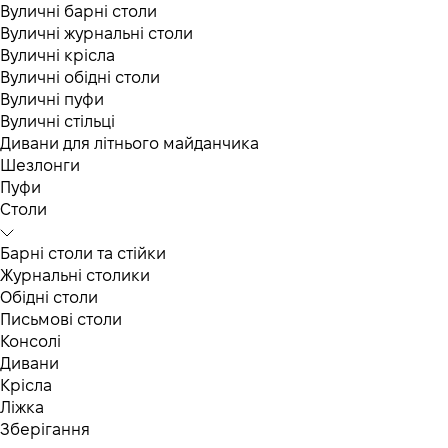
Вуличні барні столи
Вуличні журнальні столи
Вуличні крісла
Вуличні обідні столи
Вуличні пуфи
Вуличні стільці
Дивани для літнього майданчика
Шезлонги
Пуфи
Столи
Барні столи та стійки
Журнальні столики
Обідні столи
Письмові столи
Консолі
Дивани
Крісла
Ліжка
Зберігання