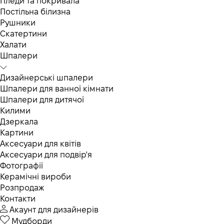
Пледи та покривала
Постільна білизна
Рушники
Скатертини
Халати
Шпалери
Дизайнерські шпалери
Шпалери для ванної кімнати
Шпалери для дитячої
Килими
Дзеркала
Картини
Аксесуари для квітів
Аксесуари для подвір'я
Фотографії
Керамічні вироби
Розпродаж
Контакти
Акаунт для дизайнерів
Мудборди