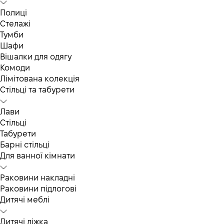
Полиці
Стелажі
Тумби
Шафи
Вішалки для одягу
Комоди
Лімітована колекція
Стільці та табурети
Лави
Стільці
Табурети
Барні стільці
Для ванної кімнати
Раковини накладні
Раковини підлогові
Дитячі меблі
Дитячі ліжка