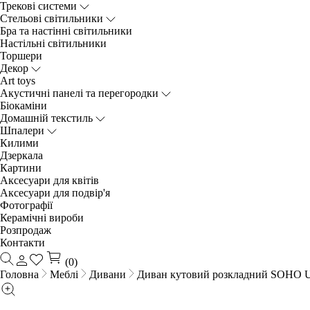
Трекові системи
Cтельові світильники
Бра та настінні світильники
Настільні світильники
Торшери
Декор
Art toys
Акустичні панелі та перегородки
Біокаміни
Домашній текстиль
Шпалери
Килими
Дзеркала
Картини
Аксесуари для квітів
Аксесуари для подвір'я
Фотографії
Керамічні вироби
Розпродаж
Контакти
(0)
Головна
Меблі
Дивани
Диван кутовий розкладний SOHO 