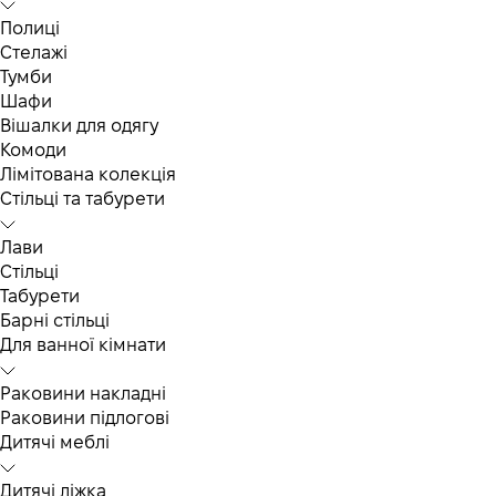
Полиці
Стелажі
Тумби
Шафи
Вішалки для одягу
Комоди
Лімітована колекція
Стільці та табурети
Лави
Стільці
Табурети
Барні стільці
Для ванної кімнати
Раковини накладні
Раковини підлогові
Дитячі меблі
Дитячі ліжка