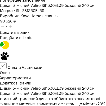
Попереднє замовлення
Диван 3-місний Veliro S81330EL39 бежевий 240 см
Модель:
lfh-S81330EL39
Виробник:
Kave Home (Іспанія)
90 628
₴
1
Додати в кошик
Придбати в 1 клік
Оплата Частинами
Опис
Характеристики
Додаткові файли
Диван 3-місний Veliro S81330EL39 бежевий 240 см
Диван 3-місний Veliro S81330EL39 бежевий 240 см —
стильний тримісний диван з оббивкою з оксамитової
тканини з матовим «вимитим» ефектом, що містить 20%