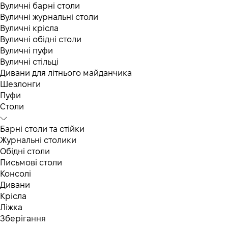
Вуличні барні столи
Вуличні журнальні столи
Вуличні крісла
Вуличні обідні столи
Вуличні пуфи
Вуличні стільці
Дивани для літнього майданчика
Шезлонги
Пуфи
Столи
Барні столи та стійки
Журнальні столики
Обідні столи
Письмові столи
Консолі
Дивани
Крісла
Ліжка
Зберігання