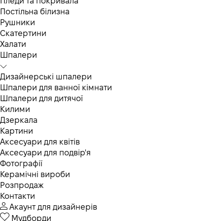
Пледи та покривала
Постільна білизна
Рушники
Скатертини
Халати
Шпалери
Дизайнерські шпалери
Шпалери для ванної кімнати
Шпалери для дитячої
Килими
Дзеркала
Картини
Аксесуари для квітів
Аксесуари для подвір'я
Фотографії
Керамічні вироби
Розпродаж
Контакти
Акаунт для дизайнерів
Мудборди