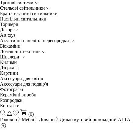
Трекові системи
Cтельові світильники
Бра та настінні світильники
Настільні світильники
Торшери
Декор
Art toys
Акустичні панелі та перегородки
Біокаміни
Домашній текстиль
Шпалери
Килими
Дзеркала
Картини
Аксесуари для квітів
Аксесуари для подвір'я
Фотографії
Керамічні вироби
Розпродаж
Контакти
(0)
Головна
Меблі
Дивани
Диван кутовий розкладний ALTA