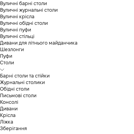
Вуличні барні столи
Вуличні журнальні столи
Вуличні крісла
Вуличні обідні столи
Вуличні пуфи
Вуличні стільці
Дивани для літнього майданчика
Шезлонги
Пуфи
Столи
Барні столи та стійки
Журнальні столики
Обідні столи
Письмові столи
Консолі
Дивани
Крісла
Ліжка
Зберігання