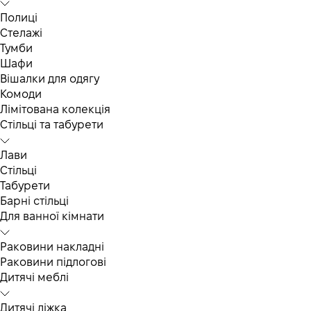
Полиці
Стелажі
Тумби
Шафи
Вішалки для одягу
Комоди
Лімітована колекція
Стільці та табурети
Лави
Стільці
Табурети
Барні стільці
Для ванної кімнати
Раковини накладні
Раковини підлогові
Дитячі меблі
Дитячі ліжка