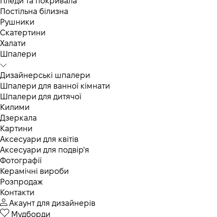
Пледи та покривала
Постільна білизна
Рушники
Скатертини
Халати
Шпалери
Дизайнерські шпалери
Шпалери для ванної кімнати
Шпалери для дитячої
Килими
Дзеркала
Картини
Аксесуари для квітів
Аксесуари для подвір'я
Фотографії
Керамічні вироби
Розпродаж
Контакти
Акаунт для дизайнерів
Мудборди