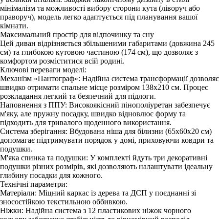
мінімалізм та можливості вибору сторони кута (ліворуч або
праворуч), модель легко адаптується під планування вашої
кімнати.
Максимальний простір для відпочинку та сну
Цей диван відрізняється збільшеними габаритами (довжина 245
см) та глибокою кутовою частиною (174 см), що дозволяє з
комфортом розміститися всій родині.
Ключові переваги моделі:
Механізм «Пантограф»: Надійна система трансформації дозволяє
швидко отримати спальне місце розміром 138x210 см. Процес
розкладання легкий та безпечний для підлоги.
Наповнення з ППУ: Високоякісний пінополіуретан забезпечує
м'яку, але пружну посадку, швидко відновлює форму та
підходить для тривалого щоденного використання.
Система зберігання: Вбудована ніша для білизни (65x60x20 см)
допомагає підтримувати порядок у домі, приховуючи ковдри та
подушки.
М'яка спинка та подушки: У комплекті йдуть три декоративні
подушки різних розмірів, які дозволяють налаштувати ідеальну
глибину посадки для кожного.
Технічні параметри:
Матеріали: Міцний каркас із дерева та ДСП у поєднанні зі
зносостійкою текстильною оббивкою.
Ніжки: Надійна система з 12 пластикових ніжок чорного