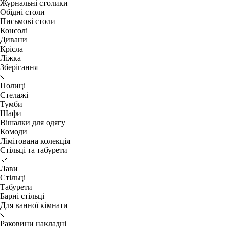
Журнальні столики
Обідні столи
Письмові столи
Консолі
Дивани
Крісла
Ліжка
Зберігання
Полиці
Стелажі
Тумби
Шафи
Вішалки для одягу
Комоди
Лімітована колекція
Стільці та табурети
Лави
Стільці
Табурети
Барні стільці
Для ванної кімнати
Раковини накладні