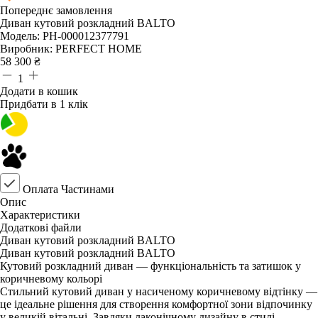
Попереднє замовлення
Диван кутовий розкладний BALTO
Модель:
PH-000012377791
Виробник:
PERFECT HOME
58 300
₴
1
Додати в кошик
Придбати в 1 клік
Оплата Частинами
Опис
Характеристики
Додаткові файли
Диван кутовий розкладний BALTO
Диван кутовий розкладний BALTO
Кутовий розкладний диван — функціональність та затишок у
коричневому кольорі
Стильний кутовий диван у насиченому коричневому відтінку —
це ідеальне рішення для створення комфортної зони відпочинку
у великій вітальні. Завдяки лаконічному дизайну в стилі