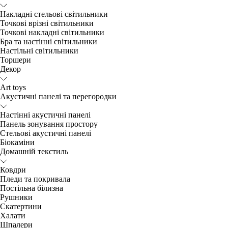
Накладні стельові світильники
Точкові врізні світильники
Точкові накладні світильники
Бра та настінні світильники
Настільні світильники
Торшери
Декор
Art toys
Акустичні панелі та перегородки
Настінні акустичні панелі
Панель зонування простору
Стельові акустичні панелі
Біокаміни
Домашній текстиль
Ковдри
Пледи та покривала
Постільна білизна
Рушники
Скатертини
Халати
Шпалери