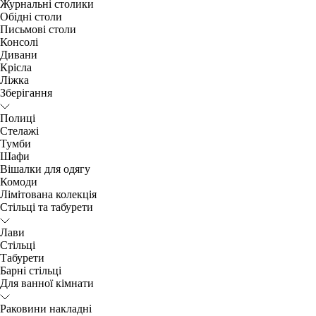
Журнальні столики
Обідні столи
Письмові столи
Консолі
Дивани
Крісла
Ліжка
Зберігання
Полиці
Стелажі
Тумби
Шафи
Вішалки для одягу
Комоди
Лімітована колекція
Стільці та табурети
Лави
Стільці
Табурети
Барні стільці
Для ванної кімнати
Раковини накладні