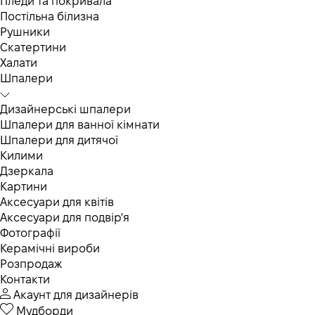
Пледи та покривала
Постільна білизна
Рушники
Скатертини
Халати
Шпалери
Дизайнерські шпалери
Шпалери для ванної кімнати
Шпалери для дитячої
Килими
Дзеркала
Картини
Аксесуари для квітів
Аксесуари для подвір'я
Фотографії
Керамічні вироби
Розпродаж
Контакти
Акаунт для дизайнерів
Мудборди