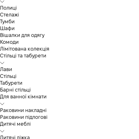
Полиці
Стелажі
Тумби
Шафи
Вішалки для одягу
Комоди
Лімітована колекція
Стільці та табурети
Лави
Стільці
Табурети
Барні стільці
Для ванної кімнати
Раковини накладні
Раковини підлогові
Дитячі меблі
Дитячі ліжка