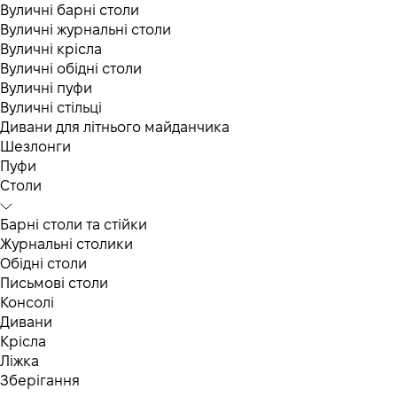
Вуличні барні столи
Вуличні журнальні столи
Вуличні крісла
Вуличні обідні столи
Вуличні пуфи
Вуличні стільці
Дивани для літнього майданчика
Шезлонги
Пуфи
Столи
Барні столи та стійки
Журнальні столики
Обідні столи
Письмові столи
Консолі
Дивани
Крісла
Ліжка
Зберігання