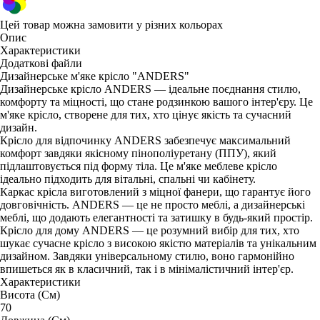
Цей товар можна замовити у різних кольорах
Опис
Характеристики
Додаткові файли
Дизайнерське м'яке крісло "ANDERS"
Дизайнерське крісло ANDERS — ідеальне поєднання стилю,
комфорту та міцності, що стане родзинкою вашого інтер'єру. Це
м'яке крісло, створене для тих, хто цінує якість та сучасний
дизайн.
Крісло для відпочинку ANDERS забезпечує максимальний
комфорт завдяки якісному пінополіуретану (ППУ), який
підлаштовується під форму тіла. Це м'яке меблеве крісло
ідеально підходить для вітальні, спальні чи кабінету.
Каркас крісла виготовлений з міцної фанери, що гарантує його
довговічність. ANDERS — це не просто меблі, а дизайнерські
меблі, що додають елегантності та затишку в будь-який простір.
Крісло для дому ANDERS — це розумний вибір для тих, хто
шукає сучасне крісло з високою якістю матеріалів та унікальним
дизайном. Завдяки універсальному стилю, воно гармонійно
впишеться як в класичний, так і в мінімалістичний інтер'єр.
Характеристики
Висота (См)
70