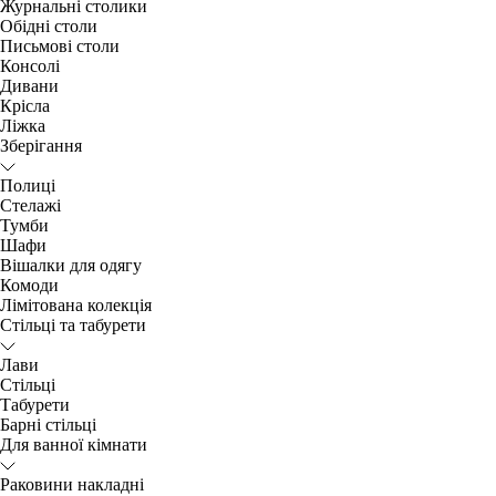
Журнальні столики
Обідні столи
Письмові столи
Консолі
Дивани
Крісла
Ліжка
Зберігання
Полиці
Стелажі
Тумби
Шафи
Вішалки для одягу
Комоди
Лімітована колекція
Стільці та табурети
Лави
Стільці
Табурети
Барні стільці
Для ванної кімнати
Раковини накладні