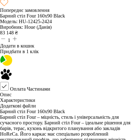
Попереднє замовлення
Барний стіл Four 160x90 Black
Модель:
HU-12425-2424
Виробник:
Houe (Данія)
83 148
₴
1
Додати в кошик
Придбати в 1 клік
Оплата Частинами
Опис
Характеристики
Додаткові файли
Барний стіл Four 160x90 Black
Барний стіл Four – міцність, стиль і універсальність для
сучасного простору. Барний стіл Four – ідеальне рішення для
барів, терас, кухонь відкритого планування або закладів
HoReCa. Його каркас має спеціально розроблений
екструдований профіль, що забезпечує підвищену міцність