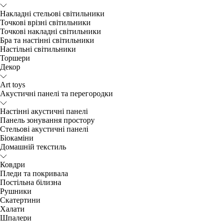
Накладні стельові світильники
Точкові врізні світильники
Точкові накладні світильники
Бра та настінні світильники
Настільні світильники
Торшери
Декор
Art toys
Акустичні панелі та перегородки
Настінні акустичні панелі
Панель зонування простору
Стельові акустичні панелі
Біокаміни
Домашній текстиль
Ковдри
Пледи та покривала
Постільна білизна
Рушники
Скатертини
Халати
Шпалери