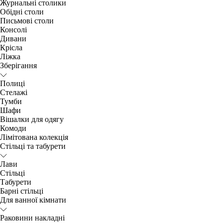
Журнальні столики
Обідні столи
Письмові столи
Консолі
Дивани
Крісла
Ліжка
Зберігання
Полиці
Стелажі
Тумби
Шафи
Вішалки для одягу
Комоди
Лімітована колекція
Стільці та табурети
Лави
Стільці
Табурети
Барні стільці
Для ванної кімнати
Раковини накладні