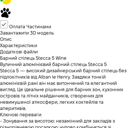
Оплата Частинами
Завантажити 3D модель
Опис
Характеристики
Додаткові файли
Барний стілець Stecca 5 Wine
Вуличний алюмінієвий барний стілець Stecca 5
Stecca 5 — високий дизайнерський барний стілець без
підлокітників від Alban le Henry. Завдяки тонкій
алюмінієвій рамі він має витончений та елегантний
вигляд. Це ідеальне рішення для барних зон, кухонних
островів та літніх майданчиків, створених для
невимушеної атмосфери, легких коктейлів та
аперитивів.
Ключові переваги:
- Зонування за висотою: незамінний для закладів з
різнорівневою посадкою; чудово комбінується зі