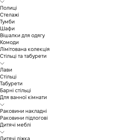
Полиці
Стелажі
Тумби
Шафи
Вішалки для одягу
Комоди
Лімітована колекція
Стільці та табурети
Лави
Стільці
Табурети
Барні стільці
Для ванної кімнати
Раковини накладні
Раковини підлогові
Дитячі меблі
Дитячі ліжка