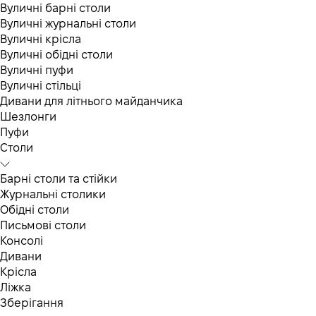
Вуличні барні столи
Вуличні журнальні столи
Вуличні крісла
Вуличні обідні столи
Вуличні пуфи
Вуличні стільці
Дивани для літнього майданчика
Шезлонги
Пуфи
Столи
Барні столи та стійки
Журнальні столики
Обідні столи
Письмові столи
Консолі
Дивани
Крісла
Ліжка
Зберігання