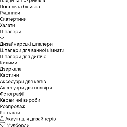
Пледи та покривала
Постільна білизна
Рушники
Скатертини
Халати
Шпалери
Дизайнерські шпалери
Шпалери для ванної кімнати
Шпалери для дитячої
Килими
Дзеркала
Картини
Аксесуари для квітів
Аксесуари для подвір'я
Фотографії
Керамічні вироби
Розпродаж
Контакти
Акаунт для дизайнерів
Мудборди