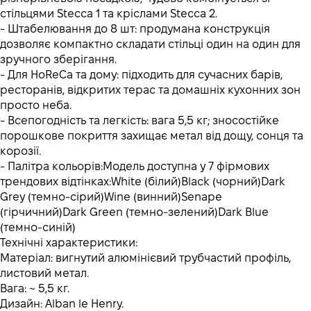
стільцями Stecca 1 та кріслами Stecca 2.
- Штабелювання до 8 шт: продумана конструкція
дозволяє компактно складати стільці один на один для
зручного зберігання.
- Для HoReCa та дому: підходить для сучасних барів,
ресторанів, відкритих терас та домашніх кухонних зон
просто неба.
- Всепогодність та легкість: вага 5,5 кг; зносостійке
порошкове покриття захищає метал від дощу, сонця та
корозії.
- Палітра кольорів:Модель доступна у 7 фірмових
трендових відтінках:White (білий)Black (чорний)Dark
Grey (темно-сірий)Wine (винний)Senape
(гірчичний)Dark Green (темно-зелений)Dark Blue
(темно-синій)
Технічні характеристики:
Матеріал: вигнутий алюмінієвий трубчастий профіль,
листовий метал.
Вага: ~ 5,5 кг.
Дизайн: Alban le Henry.