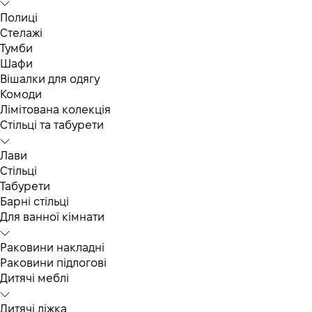
Полиці
Стелажі
Тумби
Шафи
Вішалки для одягу
Комоди
Лімітована колекція
Стільці та табурети
Лави
Стільці
Табурети
Барні стільці
Для ванної кімнати
Раковини накладні
Раковини підлогові
Дитячі меблі
Дитячі ліжка