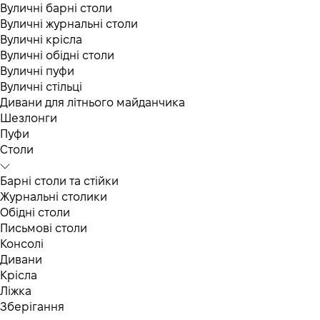
Вуличні барні столи
Вуличні журнальні столи
Вуличні крісла
Вуличні обідні столи
Вуличні пуфи
Вуличні стільці
Дивани для літнього майданчика
Шезлонги
Пуфи
Столи
Барні столи та стійки
Журнальні столики
Обідні столи
Письмові столи
Консолі
Дивани
Крісла
Ліжка
Зберігання