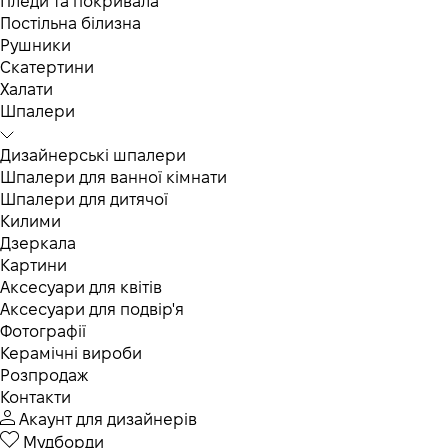
Пледи та покривала
Постільна білизна
Рушники
Скатертини
Халати
Шпалери
Дизайнерські шпалери
Шпалери для ванної кімнати
Шпалери для дитячої
Килими
Дзеркала
Картини
Аксесуари для квітів
Аксесуари для подвір'я
Фотографії
Керамічні вироби
Розпродаж
Контакти
Акаунт для дизайнерів
Мудборди