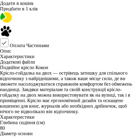
Додати в кошик
Придбати в 1 клік
Оплата Частинами
Опис
Характеристики
Додаткові файли
Подвійне крісло Кокон
Крісло-гойдалка на двох — острівець затишку для спільного
відпочинку з найріднішими, а також ваше місце сили, де ви
зможете насолоджуватися справжнім комфортом без обмежень
наодинці. Завдяки матеріалам та своїй конструкції крісло-
гойдалку на двох можна використовувати як на вулиці, так і в
приміщенні. Крісло має ергономічний дизайн та оснащене
кишенею для книг, журналів або необхідних дрібничок, щоб
нічого не відволікало він відпочинку.
Характеристики
Глибина сидіння (см)
80
Діаметр основи