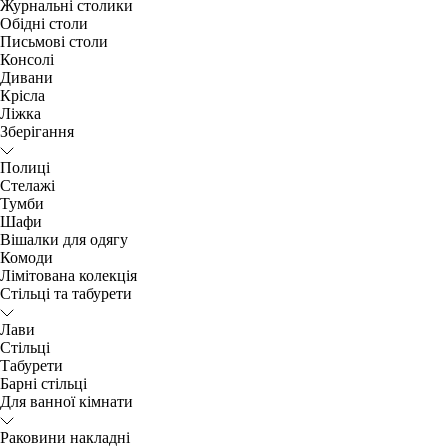
Журнальні столики
Обідні столи
Письмові столи
Консолі
Дивани
Крісла
Ліжка
Зберігання
Полиці
Стелажі
Тумби
Шафи
Вішалки для одягу
Комоди
Лімітована колекція
Стільці та табурети
Лави
Стільці
Табурети
Барні стільці
Для ванної кімнати
Раковини накладні