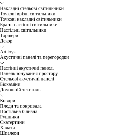
Накладні стельові світильники
Точкові врізні світильники
Точкові накладні світильники
Бра та настінні світильники
Настільні світильники
Торшери
Декор
Art toys
Акустичні панелі та перегородки
Настінні акустичні панелі
Панель зонування простору
Стельові акустичні панелі
Біокаміни
Домашній текстиль
Ковдри
Пледи та покривала
Постільна білизна
Рушники
Скатертини
Халати
Шпалери