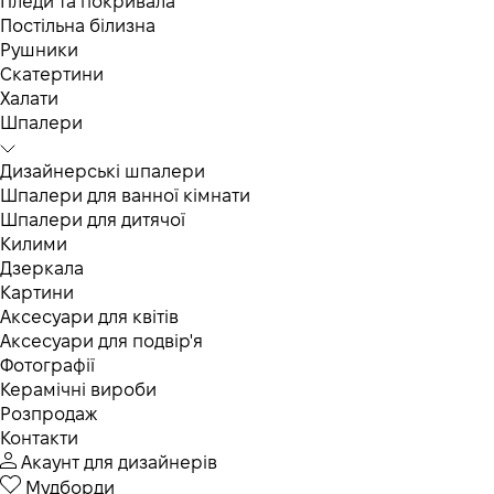
Пледи та покривала
Постільна білизна
Рушники
Скатертини
Халати
Шпалери
Дизайнерські шпалери
Шпалери для ванної кімнати
Шпалери для дитячої
Килими
Дзеркала
Картини
Аксесуари для квітів
Аксесуари для подвір'я
Фотографії
Керамічні вироби
Розпродаж
Контакти
Акаунт для дизайнерів
Мудборди