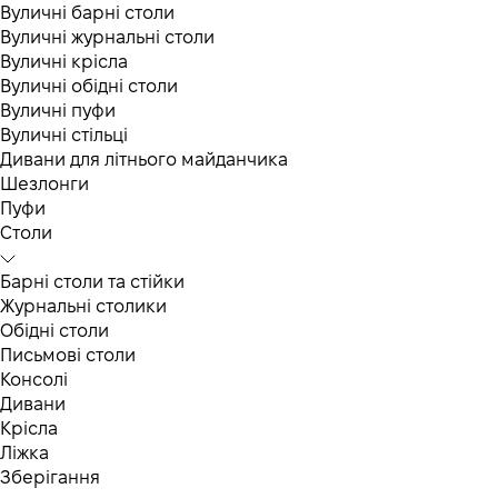
Вуличні барні столи
Вуличні журнальні столи
Вуличні крісла
Вуличні обідні столи
Вуличні пуфи
Вуличні стільці
Дивани для літнього майданчика
Шезлонги
Пуфи
Столи
Барні столи та стійки
Журнальні столики
Обідні столи
Письмові столи
Консолі
Дивани
Крісла
Ліжка
Зберігання