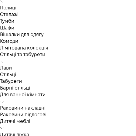
Полиці
Стелажі
Тумби
Шафи
Вішалки для одягу
Комоди
Лімітована колекція
Стільці та табурети
Лави
Стільці
Табурети
Барні стільці
Для ванної кімнати
Раковини накладні
Раковини підлогові
Дитячі меблі
Дитячі ліжка