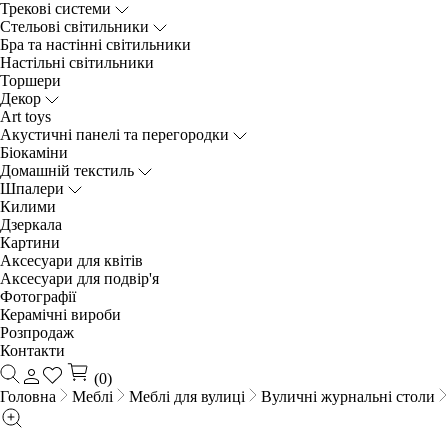
Трекові системи
Cтельові світильники
Бра та настінні світильники
Настільні світильники
Торшери
Декор
Art toys
Акустичні панелі та перегородки
Біокаміни
Домашній текстиль
Шпалери
Килими
Дзеркала
Картини
Аксесуари для квітів
Аксесуари для подвір'я
Фотографії
Керамічні вироби
Розпродаж
Контакти
(0)
Головна
Меблі
Меблі для вулиці
Вуличні журнальні столи