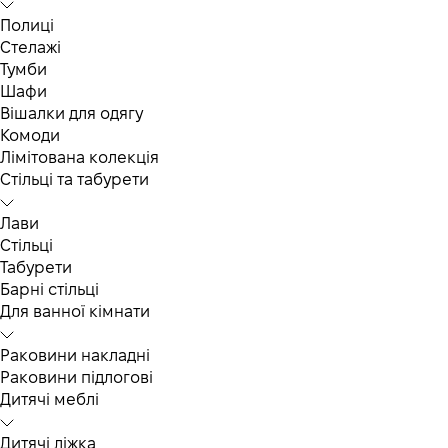
Полиці
Стелажі
Тумби
Шафи
Вішалки для одягу
Комоди
Лімітована колекція
Стільці та табурети
Лави
Стільці
Табурети
Барні стільці
Для ванної кімнати
Раковини накладні
Раковини підлогові
Дитячі меблі
Дитячі ліжка