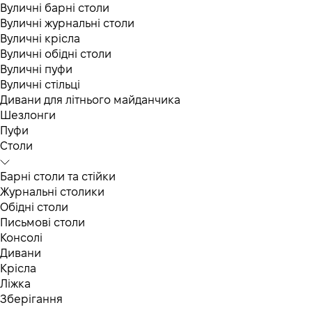
Вуличні барні столи
Вуличні журнальні столи
Вуличні крісла
Вуличні обідні столи
Вуличні пуфи
Вуличні стільці
Дивани для літнього майданчика
Шезлонги
Пуфи
Столи
Барні столи та стійки
Журнальні столики
Обідні столи
Письмові столи
Консолі
Дивани
Крісла
Ліжка
Зберігання