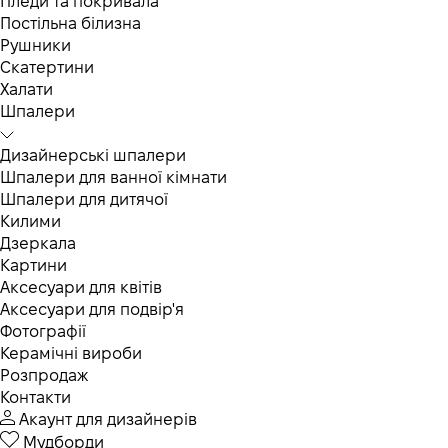
Пледи та покривала
Постільна білизна
Рушники
Скатертини
Халати
Шпалери
Дизайнерські шпалери
Шпалери для ванної кімнати
Шпалери для дитячої
Килими
Дзеркала
Картини
Аксесуари для квітів
Аксесуари для подвір'я
Фотографії
Керамічні вироби
Розпродаж
Контакти
Акаунт для дизайнерів
Мудборди