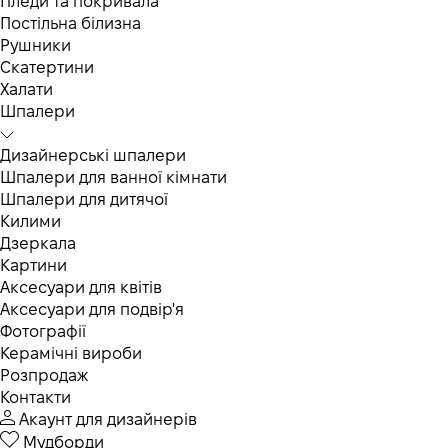
Пледи та покривала
Постільна білизна
Рушники
Скатертини
Халати
Шпалери
Дизайнерські шпалери
Шпалери для ванної кімнати
Шпалери для дитячої
Килими
Дзеркала
Картини
Аксесуари для квітів
Аксесуари для подвір'я
Фотографії
Керамічні вироби
Розпродаж
Контакти
Акаунт для дизайнерів
Мудборди