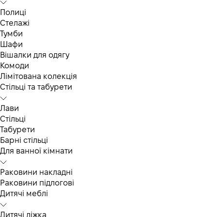
Полиці
Стелажі
Тумби
Шафи
Вішалки для одягу
Комоди
Лімітована колекція
Стільці та табурети
Лави
Стільці
Табурети
Барні стільці
Для ванної кімнати
Раковини накладні
Раковини підлогові
Дитячі меблі
Дитячі ліжка