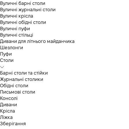
Вуличні барні столи
Вуличні журнальні столи
Вуличні крісла
Вуличні обідні столи
Вуличні пуфи
Вуличні стільці
Дивани для літнього майданчика
Шезлонги
Пуфи
Столи
Барні столи та стійки
Журнальні столики
Обідні столи
Письмові столи
Консолі
Дивани
Крісла
Ліжка
Зберігання