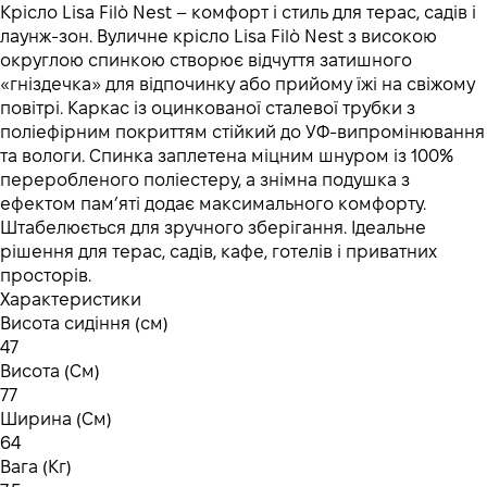
Крісло Lisa Filò Nest – комфорт і стиль для терас, садів і
лаунж-зон. Вуличне крісло Lisa Filò Nest з високою
округлою спинкою створює відчуття затишного
«гніздечка» для відпочинку або прийому їжі на свіжому
повітрі. Каркас із оцинкованої сталевої трубки з
поліефірним покриттям стійкий до УФ-випромінювання
та вологи. Спинка заплетена міцним шнуром із 100%
переробленого поліестеру, а знімна подушка з
ефектом пам’яті додає максимального комфорту.
Штабелюється для зручного зберігання. Ідеальне
рішення для терас, садів, кафе, готелів і приватних
просторів.
Характеристики
Висота сидіння (см)
47
Висота (См)
77
Ширина (См)
64
Вага (Кг)