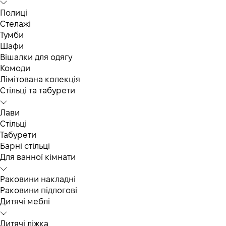
Полиці
Стелажі
Тумби
Шафи
Вішалки для одягу
Комоди
Лімітована колекція
Стільці та табурети
Лави
Стільці
Табурети
Барні стільці
Для ванної кімнати
Раковини накладні
Раковини підлогові
Дитячі меблі
Дитячі ліжка