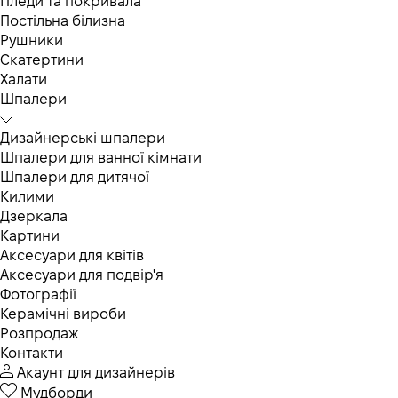
Пледи та покривала
Постільна білизна
Рушники
Скатертини
Халати
Шпалери
Дизайнерські шпалери
Шпалери для ванної кімнати
Шпалери для дитячої
Килими
Дзеркала
Картини
Аксесуари для квітів
Аксесуари для подвір'я
Фотографії
Керамічні вироби
Розпродаж
Контакти
Акаунт для дизайнерів
Мудборди