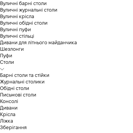
Вуличні барні столи
Вуличні журнальні столи
Вуличні крісла
Вуличні обідні столи
Вуличні пуфи
Вуличні стільці
Дивани для літнього майданчика
Шезлонги
Пуфи
Столи
Барні столи та стійки
Журнальні столики
Обідні столи
Письмові столи
Консолі
Дивани
Крісла
Ліжка
Зберігання