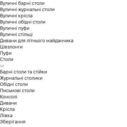
Вуличні барні столи
Вуличні журнальні столи
Вуличні крісла
Вуличні обідні столи
Вуличні пуфи
Вуличні стільці
Дивани для літнього майданчика
Шезлонги
Пуфи
Столи
Барні столи та стійки
Журнальні столики
Обідні столи
Письмові столи
Консолі
Дивани
Крісла
Ліжка
Зберігання