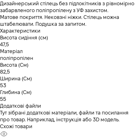
Дизайнерський стілець без підлокітників з рівномірно
забарвленого поліпропілену з УФ захистом.
Матове покриття. Нековзні ніжки. Стілець можна
штабелювати. Подушка за запитом.
Характеристики
Висота сидіння (см)
47,5
Матеріал
поліпропілен
Висота (См)
82,5
Ширина (См)
53
Глибина (См)
55
Додаткові файли
Тут зібрані додаткові матеріали, файли та посилання
про товар. Наприклад, інструкція або 3D модель.
Схожі товари