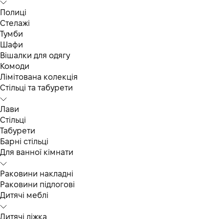
Полиці
Стелажі
Тумби
Шафи
Вішалки для одягу
Комоди
Лімітована колекція
Стільці та табурети
Лави
Стільці
Табурети
Барні стільці
Для ванної кімнати
Раковини накладні
Раковини підлогові
Дитячі меблі
Дитячі ліжка