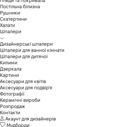
Пледи та покривала
Постільна білизна
Рушники
Скатертини
Халати
Шпалери
Дизайнерські шпалери
Шпалери для ванної кімнати
Шпалери для дитячої
Килими
Дзеркала
Картини
Аксесуари для квітів
Аксесуари для подвір'я
Фотографії
Керамічні вироби
Розпродаж
Контакти
Акаунт для дизайнерів
Мудборди