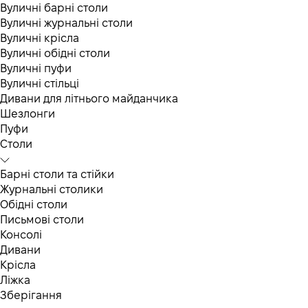
Вуличні барні столи
Вуличні журнальні столи
Вуличні крісла
Вуличні обідні столи
Вуличні пуфи
Вуличні стільці
Дивани для літнього майданчика
Шезлонги
Пуфи
Столи
Барні столи та стійки
Журнальні столики
Обідні столи
Письмові столи
Консолі
Дивани
Крісла
Ліжка
Зберігання