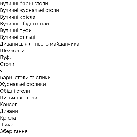
Вуличні барні столи
Вуличні журнальні столи
Вуличні крісла
Вуличні обідні столи
Вуличні пуфи
Вуличні стільці
Дивани для літнього майданчика
Шезлонги
Пуфи
Столи
Барні столи та стійки
Журнальні столики
Обідні столи
Письмові столи
Консолі
Дивани
Крісла
Ліжка
Зберігання