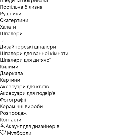
Пледи та покривала
Постільна білизна
Рушники
Скатертини
Халати
Шпалери
Дизайнерські шпалери
Шпалери для ванної кімнати
Шпалери для дитячої
Килими
Дзеркала
Картини
Аксесуари для квітів
Аксесуари для подвір'я
Фотографії
Керамічні вироби
Розпродаж
Контакти
Акаунт для дизайнерів
Мудборди