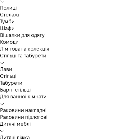
Полиці
Стелажі
Тумби
Шафи
Вішалки для одягу
Комоди
Лімітована колекція
Стільці та табурети
Лави
Стільці
Табурети
Барні стільці
Для ванної кімнати
Раковини накладні
Раковини підлогові
Дитячі меблі
Дитячі ліжка