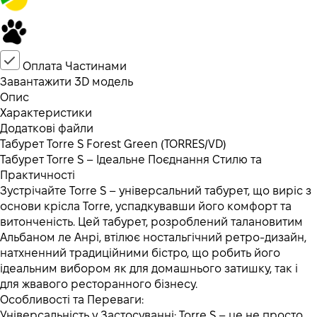
Оплата Частинами
Завантажити 3D модель
Опис
Характеристики
Додаткові файли
Табурет Torre S Forest Green (TORRES/VD)
Табурет Torre S – Ідеальне Поєднання Стилю та
Практичності
Зустрічайте Torre S – універсальний табурет, що виріс з
основи крісла Torre, успадкувавши його комфорт та
витонченість. Цей табурет, розроблений талановитим
Альбаном ле Анрі, втілює ностальгічний ретро-дизайн,
натхненний традиційними бістро, що робить його
ідеальним вибором як для домашнього затишку, так і
для жвавого ресторанного бізнесу.
Особливості та Переваги:
Універсальність у Застосуванні: Torre S – це не просто