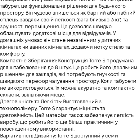
табурет, це функціональне рішення для будь-якого
простору. Він чудово впишеться як барний або пабний
стілець, завдяки своїй легкості (вага близько 3 кг) та
зручності переміщення. Це дозволяє швидко
облаштувати додаткові місця для відвідувачів. У
домашніх умовах він стане незамінним у дитячих
кімнатах чи ванних кімнатах, додаючи нотку стилю та
комфорту.
Компактне Зберігання: Конструкція Torre S продумана
для штабелювання до 8 штук. Це робить його ідеальним
рішенням для закладів, які потребують гнучкості та
швидкого переформатування простору. Коли табурети
не використовуються, їх можна акуратно та компактно
скласти, звільняючи місце.
Довговічність та Легкість: Виготовлений з
технополімеру, Torre S гарантує міцність та
довговічність. Цей матеріал також забезпечує легкість
виробу, що робить його ще більш практичним у
повсякденному використанні.
Варіативність Дизайну: Torre S доступний у семи