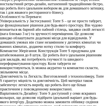
ностальгічний ретро-дизайн, натхненний традиційними бістро,
що робить його ідеальним вибором як для домашнього затишку,
так і для жвавого ресторанного бізнесу.
Особливості та Переваги:
Універсальність у Застосуванні: Torre S – це не просто табурет,
це функціональне рішення для будь-якого простору. Він чудово
впишеться як барний або пабний стілець, завдяки своїй легкості
(вага близько 3 кг) та зручності переміщення. Це дозволяє
швидко облаштувати додаткові місця для відвідувачів. У
домашніх умовах він стане незамінним у дитячих кімнатах чи
ванних кімнатах, додаючи нотку стилю та комфорту.
Компактне Зберігання: Конструкція Torre S продумана для
штабелювання до 8 штук. Це робить його ідеальним рішенням
для закладів, які потребують гнучкості та швидкого
переформатування простору. Коли табурети не
використовуються, їх можна акуратно та компактно скласти,
звільняючи місце.
Довговічність та Легкість: Виготовлений з технополімеру, Torre
S гарантує міцність та довговічність. Цей матеріал також
забезпечує легкість виробу, що робить його ще більш
практичним у повсякденному використанні.
Варіативність Дизайну: Torre S доступний у семи яскравих
кольорах, що дозволяє підібрати ідеальний варіант для будь-
якого інтер'єру. Додатково можна замовити оббивку сидіння