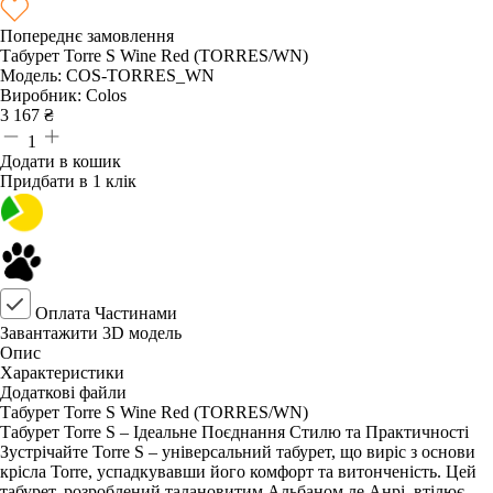
Попереднє замовлення
Табурет Torre S Wine Red (TORRES/WN)
Модель:
COS-TORRES_WN
Виробник:
Colos
3 167
₴
1
Додати в кошик
Придбати в 1 клік
Оплата Частинами
Завантажити 3D модель
Опис
Характеристики
Додаткові файли
Табурет Torre S Wine Red (TORRES/WN)
Табурет Torre S – Ідеальне Поєднання Стилю та Практичності
Зустрічайте Torre S – універсальний табурет, що виріс з основи
крісла Torre, успадкувавши його комфорт та витонченість. Цей
табурет, розроблений талановитим Альбаном ле Анрі, втілює