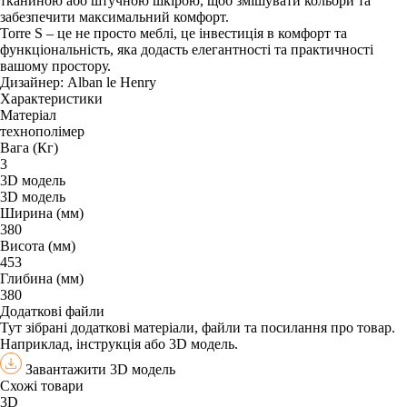
тканиною або штучною шкірою, щоб змішувати кольори та
забезпечити максимальний комфорт.
Torre S – це не просто меблі, це інвестиція в комфорт та
функціональність, яка додасть елегантності та практичності
вашому простору.
Дизайнер: Alban le Henry
Характеристики
Матеріал
технополімер
Вага (Кг)
3
3D модель
3D модель
Ширина (мм)
380
Висота (мм)
453
Глибина (мм)
380
Додаткові файли
Тут зібрані додаткові матеріали, файли та посилання про товар.
Наприклад, інструкція або 3D модель.
Завантажити 3D модель
Схожі товари
3D