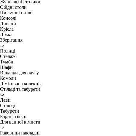
Журнальні столики
Обідні столи
Письмові столи
Консолі
Дивани
Крісла
Ліжка
Зберігання
Полиці
Стелажі
Тумби
Шафи
Вішалки для одягу
Комоди
Лімітована колекція
Стільці та табурети
Лави
Стільці
Табурети
Барні стільці
Для ванної кімнати
Раковини накладні