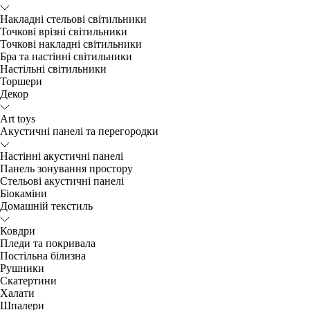
Накладні стельові світильники
Точкові врізні світильники
Точкові накладні світильники
Бра та настінні світильники
Настільні світильники
Торшери
Декор
Art toys
Акустичні панелі та перегородки
Настінні акустичні панелі
Панель зонування простору
Стельові акустичні панелі
Біокаміни
Домашній текстиль
Ковдри
Пледи та покривала
Постільна білизна
Рушники
Скатертини
Халати
Шпалери