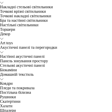
Накладні стельові світильники
Точкові врізні світильники
Точкові накладні світильники
Бра та настінні світильники
Настільні світильники
Торшери
Декор
Art toys
Акустичні панелі та перегородки
Настінні акустичні панелі
Панель зонування простору
Стельові акустичні панелі
Біокаміни
Домашній текстиль
Ковдри
Пледи та покривала
Постільна білизна
Рушники
Скатертини
Халати
Шпалери