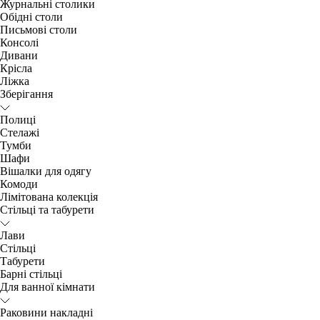
Журнальні столики
Обідні столи
Письмові столи
Консолі
Дивани
Крісла
Ліжка
Зберігання
Полиці
Стелажі
Тумби
Шафи
Вішалки для одягу
Комоди
Лімітована колекція
Стільці та табурети
Лави
Стільці
Табурети
Барні стільці
Для ванної кімнати
Раковини накладні