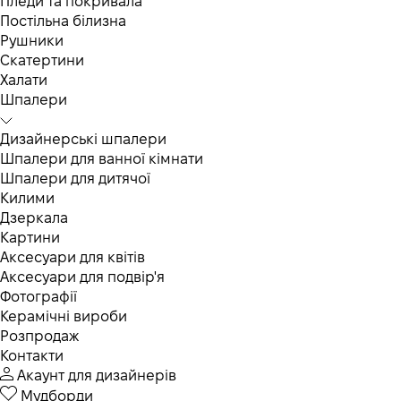
Пледи та покривала
Постільна білизна
Рушники
Скатертини
Халати
Шпалери
Дизайнерські шпалери
Шпалери для ванної кімнати
Шпалери для дитячої
Килими
Дзеркала
Картини
Аксесуари для квітів
Аксесуари для подвір'я
Фотографії
Керамічні вироби
Розпродаж
Контакти
Акаунт для дизайнерів
Мудборди