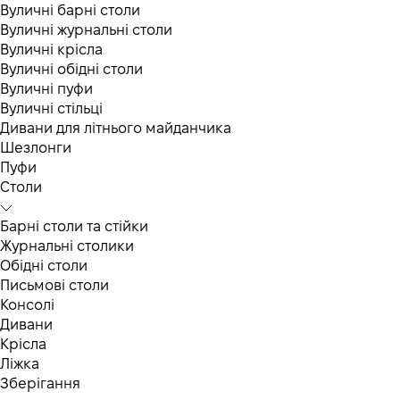
Вуличні барні столи
Вуличні журнальні столи
Вуличні крісла
Вуличні обідні столи
Вуличні пуфи
Вуличні стільці
Дивани для літнього майданчика
Шезлонги
Пуфи
Столи
Барні столи та стійки
Журнальні столики
Обідні столи
Письмові столи
Консолі
Дивани
Крісла
Ліжка
Зберігання