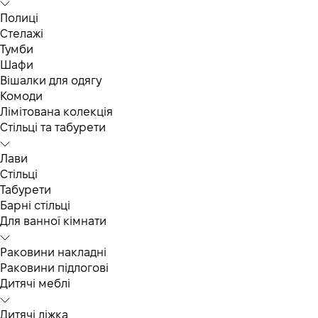
Полиці
Стелажі
Тумби
Шафи
Вішалки для одягу
Комоди
Лімітована колекція
Стільці та табурети
Лави
Стільці
Табурети
Барні стільці
Для ванної кімнати
Раковини накладні
Раковини підлогові
Дитячі меблі
Дитячі ліжка