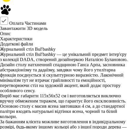
Оплата Частинами
Завантажити 3D модель
Опис
Характеристики
Додаткові файли
Журнальний стіл Bulʹbashky
Журнальний стіл Bulʹbashky — це унікальний предмет інтер'єру
з колекції DADA, створений дизайнеркою Наталією Булановою.
Дизайн столу натхненний спадщиною Ганса Арпа, засновника
абстракціонізму та дадаїзму, завдяки чому його утилітарна
функція поєднується зі скульптурною виразністю. Лаконічний
мінімалізм тут не втрачає грайливості та емоційності,
перетворюючи стіл на художній акцент, який додає простору
особливого сенсу.
Виріб має габарити 115x56x52 см і виготовляється виключно
вручну обмеженим тиражем, що гарантує його ексклюзивність.
Основою столу є масив ясена завтовшки 4 см, а до стандартної
палітри входять натуральні відтінки ясена, чорний та білий
кольори.
За бажанням клієнта можливе виготовлення в індивідуальному
розмірі, будь-якому іншому кольорі або з іншої породи дерева —