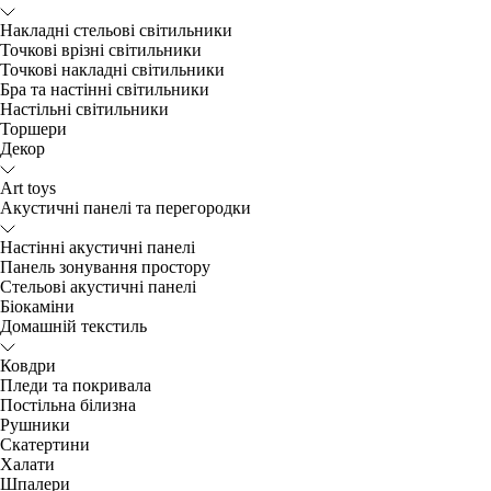
Накладні стельові світильники
Точкові врізні світильники
Точкові накладні світильники
Бра та настінні світильники
Настільні світильники
Торшери
Декор
Art toys
Акустичні панелі та перегородки
Настінні акустичні панелі
Панель зонування простору
Стельові акустичні панелі
Біокаміни
Домашній текстиль
Ковдри
Пледи та покривала
Постільна білизна
Рушники
Скатертини
Халати
Шпалери