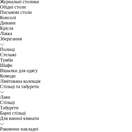
Журнальні столики
Обідні столи
Письмові столи
Консолі
Дивани
Крісла
Ліжка
Зберігання
Полиці
Стелажі
Тумби
Шафи
Вішалки для одягу
Комоди
Лімітована колекція
Стільці та табурети
Лави
Стільці
Табурети
Барні стільці
Для ванної кімнати
Раковини накладні