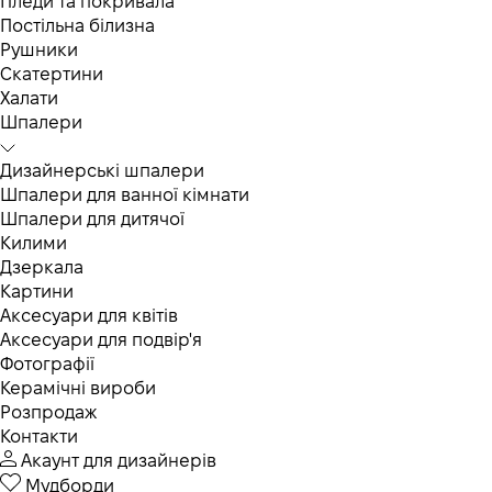
Пледи та покривала
Постільна білизна
Рушники
Скатертини
Халати
Шпалери
Дизайнерські шпалери
Шпалери для ванної кімнати
Шпалери для дитячої
Килими
Дзеркала
Картини
Аксесуари для квітів
Аксесуари для подвір'я
Фотографії
Керамічні вироби
Розпродаж
Контакти
Акаунт для дизайнерів
Мудборди