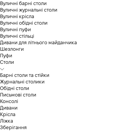
Вуличні барні столи
Вуличні журнальні столи
Вуличні крісла
Вуличні обідні столи
Вуличні пуфи
Вуличні стільці
Дивани для літнього майданчика
Шезлонги
Пуфи
Столи
Барні столи та стійки
Журнальні столики
Обідні столи
Письмові столи
Консолі
Дивани
Крісла
Ліжка
Зберігання