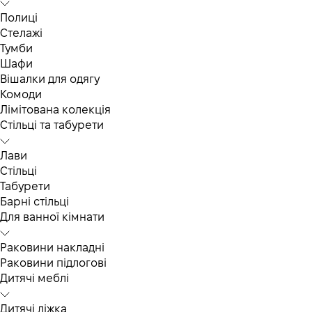
Полиці
Стелажі
Тумби
Шафи
Вішалки для одягу
Комоди
Лімітована колекція
Стільці та табурети
Лави
Стільці
Табурети
Барні стільці
Для ванної кімнати
Раковини накладні
Раковини підлогові
Дитячі меблі
Дитячі ліжка