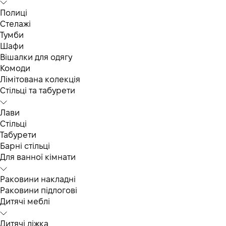
Полиці
Стелажі
Тумби
Шафи
Вішалки для одягу
Комоди
Лімітована колекція
Стільці та табурети
Лави
Стільці
Табурети
Барні стільці
Для ванної кімнати
Раковини накладні
Раковини підлогові
Дитячі меблі
Дитячі ліжка