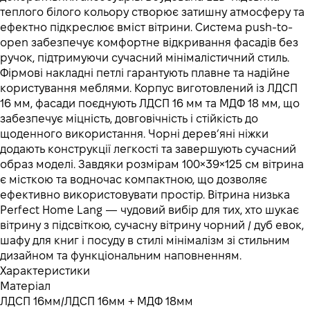
теплого білого кольору створює затишну атмосферу та
ефектно підкреслює вміст вітрини. Система push-to-
open забезпечує комфортне відкривання фасадів без
ручок, підтримуючи сучасний мінімалістичний стиль.
Фірмові накладні петлі гарантують плавне та надійне
користування меблями. Корпус виготовлений із ЛДСП
16 мм, фасади поєднують ЛДСП 16 мм та МДФ 18 мм, що
забезпечує міцність, довговічність і стійкість до
щоденного використання. Чорні дерев’яні ніжки
додають конструкції легкості та завершують сучасний
образ моделі. Завдяки розмірам 100×39×125 см вітрина
є місткою та водночас компактною, що дозволяє
ефективно використовувати простір. Вітрина низька
Perfect Home Lang — чудовий вибір для тих, хто шукає
вітрину з підсвіткою, сучасну вітрину чорний / дуб евок,
шафу для книг і посуду в стилі мінімалізм зі стильним
дизайном та функціональним наповненням.
Характеристики
Матеріал
ЛДСП 16мм/ЛДСП 16мм + МДФ 18мм