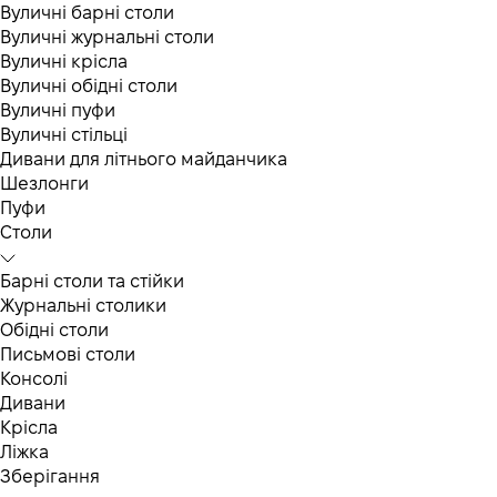
Вуличні барні столи
Вуличні журнальні столи
Вуличні крісла
Вуличні обідні столи
Вуличні пуфи
Вуличні стільці
Дивани для літнього майданчика
Шезлонги
Пуфи
Столи
Барні столи та стійки
Журнальні столики
Обідні столи
Письмові столи
Консолі
Дивани
Крісла
Ліжка
Зберігання