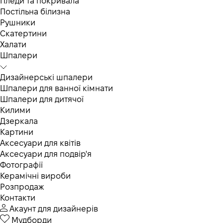
Пледи та покривала
Постільна білизна
Рушники
Скатертини
Халати
Шпалери
Дизайнерські шпалери
Шпалери для ванної кімнати
Шпалери для дитячої
Килими
Дзеркала
Картини
Аксесуари для квітів
Аксесуари для подвір'я
Фотографії
Керамічні вироби
Розпродаж
Контакти
Акаунт для дизайнерів
Мудборди