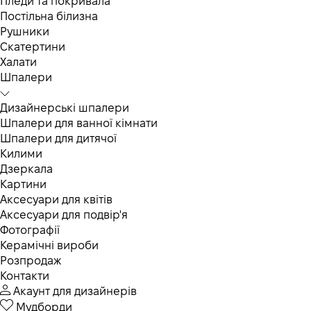
Пледи та покривала
Постільна білизна
Рушники
Скатертини
Халати
Шпалери
Дизайнерські шпалери
Шпалери для ванної кімнати
Шпалери для дитячої
Килими
Дзеркала
Картини
Аксесуари для квітів
Аксесуари для подвір'я
Фотографії
Керамічні вироби
Розпродаж
Контакти
Акаунт для дизайнерів
Мудборди