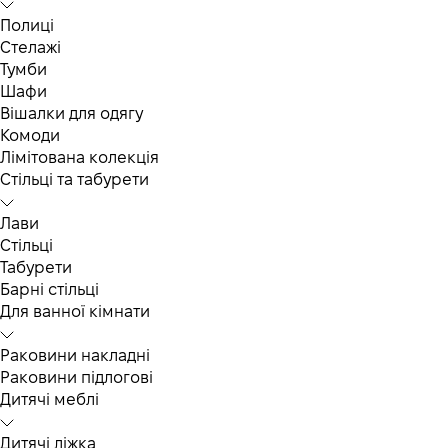
Полиці
Стелажі
Тумби
Шафи
Вішалки для одягу
Комоди
Лімітована колекція
Стільці та табурети
Лави
Стільці
Табурети
Барні стільці
Для ванної кімнати
Раковини накладні
Раковини підлогові
Дитячі меблі
Дитячі ліжка