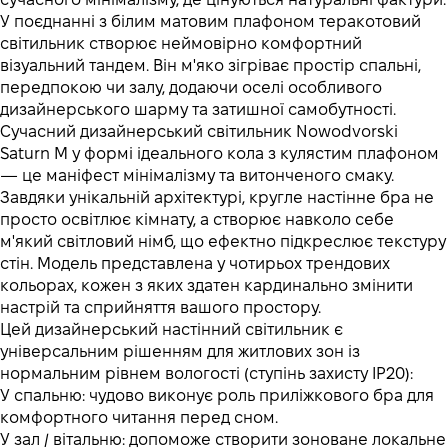
У поєднанні з білим матовим плафоном теракотовий
світильник створює неймовірно комфортний
візуальний тандем. Він м'яко зігріває простір спальні,
передпокою чи залу, додаючи оселі особливого
дизайнерського шарму та затишної самобутності.
Сучасний дизайнерський світильник Nowodvorski
Saturn M у формі ідеального кола з кулястим плафоном
— це маніфест мінімалізму та витонченого смаку.
Завдяки унікальній архітектурі, кругле настінне бра не
просто освітлює кімнату, а створює навколо себе
м'який світловий німб, що ефектно підкреслює текстуру
стін. Модель представлена у чотирьох трендових
кольорах, кожен з яких здатен кардинально змінити
настрій та сприйняття вашого простору.
Цей дизайнерський настінний світильник є
універсальним рішенням для житлових зон із
нормальним рівнем вологості (ступінь захисту IP20):
У спальню: чудово виконує роль приліжкового бра для
комфортного читання перед сном.
У зал / вітальню: допоможе створити зоноване локальне