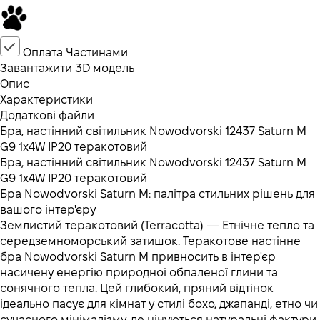
Оплата Частинами
Завантажити 3D модель
Опис
Характеристики
Додаткові файли
Бра, настінний світильник Nowodvorski 12437 Saturn M
G9 1x4W IP20 теракотовий
Бра, настінний світильник Nowodvorski 12437 Saturn M
G9 1x4W IP20 теракотовий
Бра Nowodvorski Saturn M: палітра стильних рішень для
вашого інтер'єру
Землистий теракотовий (Terracotta) — Етнічне тепло та
середземноморський затишок. Теракотове настінне
бра Nowodvorski Saturn M привносить в інтер'єр
насичену енергію природної обпаленої глини та
сонячного тепла. Цей глибокий, пряний відтінок
ідеально пасує для кімнат у стилі бохо, джапанді, етно чи
сучасного мінімалізму, де цінуються натуральні фактури.