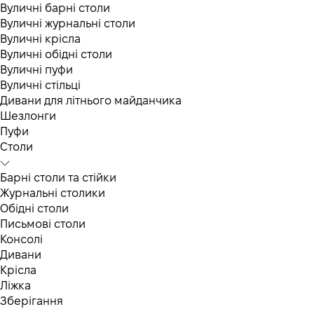
Вуличні барні столи
Вуличні журнальні столи
Вуличні крісла
Вуличні обідні столи
Вуличні пуфи
Вуличні стільці
Дивани для літнього майданчика
Шезлонги
Пуфи
Столи
Барні столи та стійки
Журнальні столики
Обідні столи
Письмові столи
Консолі
Дивани
Крісла
Ліжка
Зберігання