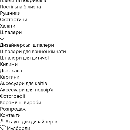
Пледи та покривала
Постільна білизна
Рушники
Скатертини
Халати
Шпалери
Дизайнерські шпалери
Шпалери для ванної кімнати
Шпалери для дитячої
Килими
Дзеркала
Картини
Аксесуари для квітів
Аксесуари для подвір'я
Фотографії
Керамічні вироби
Розпродаж
Контакти
Акаунт для дизайнерів
Мудборди