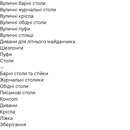
Вуличні барні столи
Вуличні журнальні столи
Вуличні крісла
Вуличні обідні столи
Вуличні пуфи
Вуличні стільці
Дивани для літнього майданчика
Шезлонги
Пуфи
Столи
Барні столи та стійки
Журнальні столики
Обідні столи
Письмові столи
Консолі
Дивани
Крісла
Ліжка
Зберігання