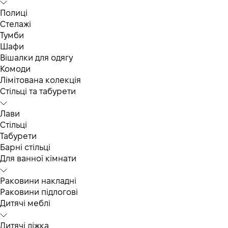
Полиці
Стелажі
Тумби
Шафи
Вішалки для одягу
Комоди
Лімітована колекція
Стільці та табурети
Лави
Стільці
Табурети
Барні стільці
Для ванної кімнати
Раковини накладні
Раковини підлогові
Дитячі меблі
Дитячі ліжка